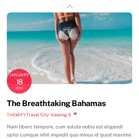
Skip
Back
to
To
content
Top
JANUARY
18
2019
The Breathtaking Bahamas
Travel
City Viewing
0
THEMIFY
Nam libero tempore, cum soluta nobis est eligendi
optio cumque nihil impedit quo minus id quod maxime