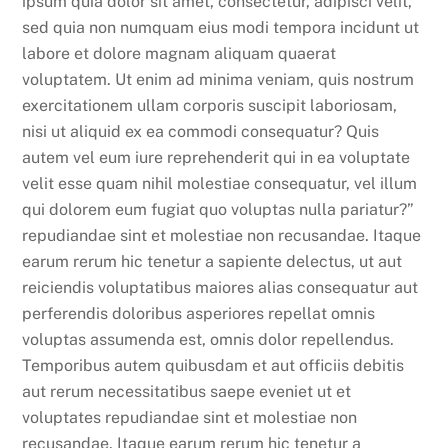
ipsum quia dolor sit amet, consectetur, adipisci velit,
sed quia non numquam eius modi tempora incidunt ut
labore et dolore magnam aliquam quaerat
voluptatem. Ut enim ad minima veniam, quis nostrum
exercitationem ullam corporis suscipit laboriosam,
nisi ut aliquid ex ea commodi consequatur? Quis
autem vel eum iure reprehenderit qui in ea voluptate
velit esse quam nihil molestiae consequatur, vel illum
qui dolorem eum fugiat quo voluptas nulla pariatur?”
repudiandae sint et molestiae non recusandae. Itaque
earum rerum hic tenetur a sapiente delectus, ut aut
reiciendis voluptatibus maiores alias consequatur aut
perferendis doloribus asperiores repellat omnis
voluptas assumenda est, omnis dolor repellendus.
Temporibus autem quibusdam et aut officiis debitis
aut rerum necessitatibus saepe eveniet ut et
voluptates repudiandae sint et molestiae non
recusandae. Itaque earum rerum hic tenetur a