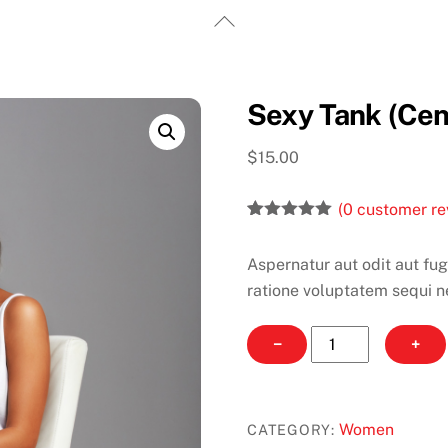
Back
To
Top
Sexy Tank (Cen
$
15.00
(
0
customer re
Rated
2
5.00
out of 5
Aspernatur aut odit aut fu
based on
customer
ratione voluptatem sequi n
ratings
Sexy
−
+
Tank
(Center
Image)
Women
CATEGORY:
quantity