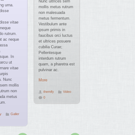
Nunc ultrices sem
ng urna.
mollis metus rutrum
disse
non malesuada
metus fermentum.
isse vitae
Vestibulum ante
a neque
ipsum primis in
o rutrum.
faucibus orci luctus
t ac neque
et ultrices posuere
assa
cubilia Curae;
a
Pellentesque
sque. In
interdum rutrum
arcu ut
quam, a pharetra est
rnare vitae
pulvinar ac.
urpis
a. Nunc
More
 sem mollis
utrum non
themify
Video
ada metus
0
um.
y
Galler