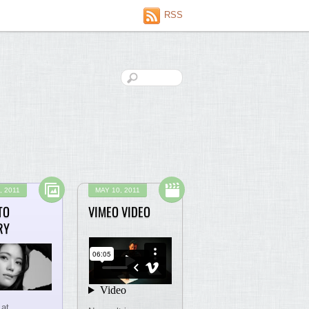
RSS
, 2011
MAY 10, 2011
TO
VIMEO VIDEO
RY
at