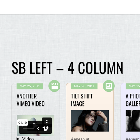
SB LEFT – 4 COLUMN
MAY 25, 2011
MAY 20, 2011
MAY 15
ANOTHER
TILT SHIFT
A PHO
VIMEO VIDEO
IMAGE
GALLE
Aenean at
Aenean 