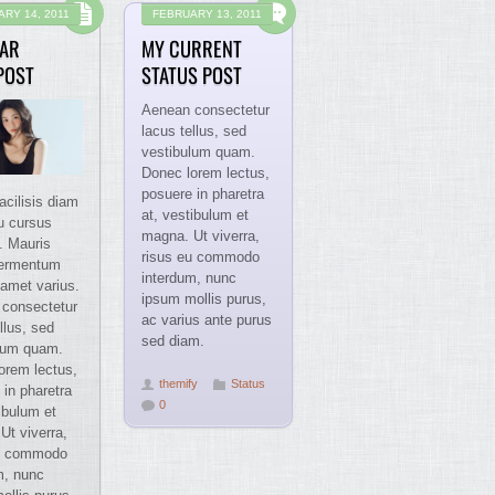
RY 14, 2011
FEBRUARY 13, 2011
AR
MY CURRENT
POST
STATUS POST
Aenean consectetur
lacus tellus, sed
vestibulum quam.
Donec lorem lectus,
posuere in pharetra
acilisis diam
at, vestibulum et
u cursus
magna. Ut viverra,
. Mauris
risus eu commodo
fermentum
interdum, nunc
t amet varius.
ipsum mollis purus,
consectetur
ac varius ante purus
llus, sed
sed diam.
lum quam.
orem lectus,
themify
Status
 in pharetra
0
ibulum et
Ut viverra,
eu commodo
m, nunc