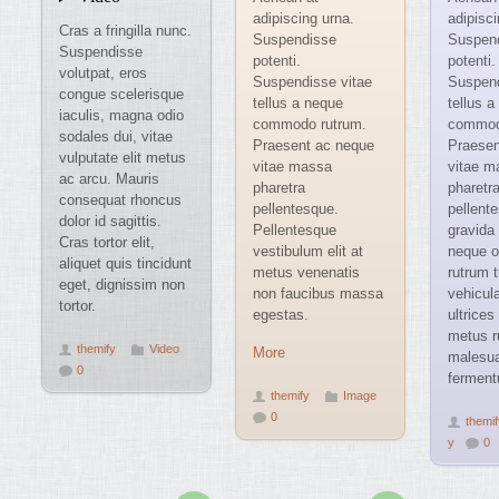
adipiscing urna.
adipisci
Cras a fringilla nunc.
Suspendisse
Suspen
Suspendisse
potenti.
potenti.
volutpat, eros
Suspendisse vitae
Suspend
congue scelerisque
tellus a neque
tellus 
iaculis, magna odio
commodo rutrum.
commod
sodales dui, vitae
Praesent ac neque
Praesen
vulputate elit metus
vitae massa
vitae m
ac arcu. Mauris
pharetra
pharetr
consequat rhoncus
pellentesque.
pellente
dolor id sagittis.
Pellentesque
gravida 
Cras tortor elit,
vestibulum elit at
neque o
aliquet quis tincidunt
metus venenatis
rutrum t
eget, dignissim non
non faucibus massa
vehicul
tortor.
egestas.
ultrices
metus r
themify
Video
More
malesu
0
ferment
themify
Image
0
themif
y
0