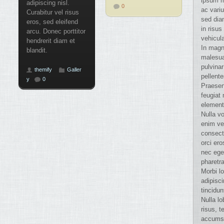
ipsum m
adipiscing nisl.
0
ac vari
Curabitur vel risus
sed dia
eros, sed eleifend
in risus
arcu. Donec porttitor
vehicul
hendrerit diam et
In magn
blandit.
malesua
pulvinar
themify
Galler
pellent
y
0
Praesen
feugiat 
element
Nulla vo
enim ve
consect
orci ero
nec ege
pharetra
Morbi lo
adipisc
tincidun
Nulla lo
risus, 
accums