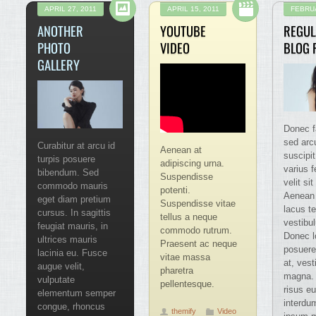
APRIL 27, 2011
APRIL 15, 2011
FEBRUA
ANOTHER
YOUTUBE
REGUL
PHOTO
VIDEO
BLOG 
GALLERY
Donec f
sed arc
Curabitur at arcu id
Aenean at
suscipit
turpis posuere
adipiscing urna.
varius 
bibendum. Sed
Suspendisse
velit si
commodo mauris
potenti.
Aenean 
eget diam pretium
Suspendisse vitae
lacus te
cursus. In sagittis
tellus a neque
vestibu
feugiat mauris, in
commodo rutrum.
Donec l
ultrices mauris
Praesent ac neque
posuere
lacinia eu. Fusce
vitae massa
at, vest
augue velit,
pharetra
magna. 
vulputate
pellentesque.
risus 
elementum semper
interdu
congue, rhoncus
themify
Video