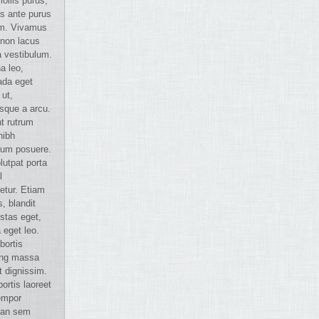
ollis purus,
us ante purus
m. Vivamus
 non lacus
a vestibulum.
a leo,
da eget
 ut,
esque a arcu.
t rutrum
nibh
um posuere.
lutpat porta
l
etur. Etiam
s, blandit
stas eget,
 eget leo.
bortis
ing massa
t dignissim.
bortis laoreet
tempor
an sem