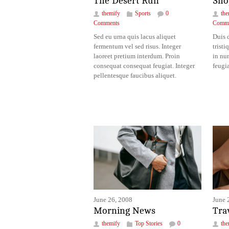
The Desert Run
Sho
themify
Sports
0
the
Comments
Comme
Sed eu urna quis lacus aliquet
Duis 
fermentum vel sed risus. Integer
tristi
laoreet pretium interdum. Proin
in nu
consequat consequat feugiat. Integer
feugi
pellentesque faucibus aliquet.
June 26, 2008
June 
Morning News
Tra
themify
Top Stories
0
the