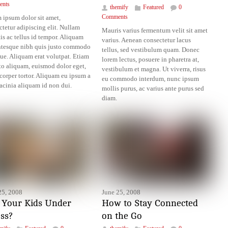
nts
themify
Featured
0
 ipsum dolor sit amet,
Comments
tetur adipiscing elit. Nullam
Mauris varius fermentum velit sit amet
is ac tellus id tempor. Aliquam
varius. Aenean consectetur lacus
ntesque nibh quis justo commodo
tellus, sed vestibulum quam. Donec
que. Aliquam erat volutpat. Etiam
lorem lectus, posuere in pharetra at,
sto aliquam, euismod dolor eget,
vestibulum et magna. Ut viverra, risus
corper tortor. Aliquam eu ipsum a
eu commodo interdum, nunc ipsum
acinia aliquam id non dui.
mollis purus, ac varius ante purus sed
diam.
25, 2008
June 25, 2008
 Your Kids Under
How to Stay Connected
ess?
on the Go