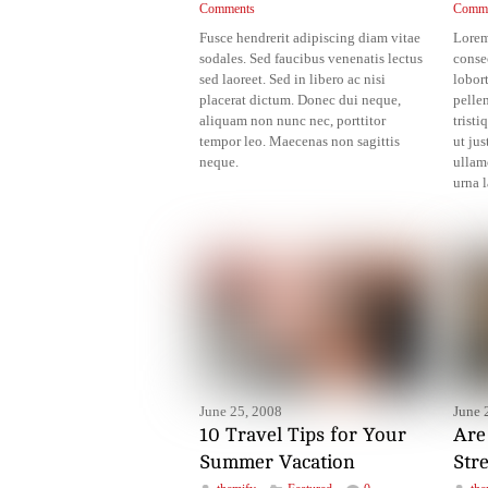
Comments
Comme
Fusce hendrerit adipiscing diam vitae
Lorem
sodales. Sed faucibus venenatis lectus
consec
sed laoreet. Sed in libero ac nisi
lobort
placerat dictum. Donec dui neque,
pelle
aliquam non nunc nec, porttitor
tristi
tempor leo. Maecenas non sagittis
ut ju
neque.
ullam
urna l
June 25, 2008
June 
10 Travel Tips for Your
Are
Summer Vacation
Str