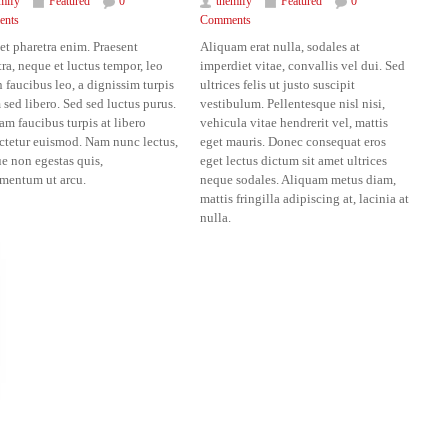
mify
Featured
0
themify
Featured
0
nts
Comments
et pharetra enim. Praesent
Aliquam erat nulla, sodales at
ra, neque et luctus tempor, leo
imperdiet vitae, convallis vel dui. Sed
 faucibus leo, a dignissim turpis
ultrices felis ut justo suscipit
sed libero. Sed sed luctus purus.
vestibulum. Pellentesque nisl nisi,
m faucibus turpis at libero
vehicula vitae hendrerit vel, mattis
ctetur euismod. Nam nunc lectus,
eget mauris. Donec consequat eros
e non egestas quis,
eget lectus dictum sit amet ultrices
mentum ut arcu.
neque sodales. Aliquam metus diam,
mattis fringilla adipiscing at, lacinia at
nulla.