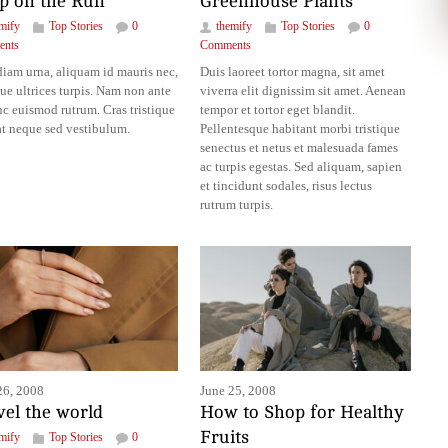
p on the Run
Greenhouse Plants
mify
Top Stories
0
themify
Top Stories
0
nts
Comments
diam urna, aliquam id mauris nec,
Duis laoreet tortor magna, sit amet
que ultrices turpis. Nam non ante
viverra elit dignissim sit amet. Aenean
nc euismod rutrum. Cras tristique
tempor et tortor eget blandit.
at neque sed vestibulum.
Pellentesque habitant morbi tristique
senectus et netus et malesuada fames
ac turpis egestas. Sed aliquam, sapien
et tincidunt sodales, risus lectus
rutrum turpis.
26, 2008
June 25, 2008
vel the world
How to Shop for Healthy
Fruits
mify
Top Stories
0