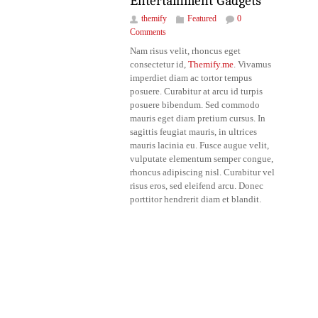
Entertainment Gadgets
themify
Featured
0
Comments
Nam risus velit, rhoncus eget
consectetur id,
Themify.me
. Vivamus
imperdiet diam ac tortor tempus
posuere. Curabitur at arcu id turpis
posuere bibendum. Sed commodo
mauris eget diam pretium cursus. In
sagittis feugiat mauris, in ultrices
mauris lacinia eu. Fusce augue velit,
vulputate elementum semper congue,
rhoncus adipiscing nisl. Curabitur vel
risus eros, sed eleifend arcu. Donec
porttitor hendrerit diam et blandit.