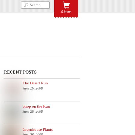
0 items
RECENT POSTS
The Desert Run
June 26, 2008
Shop on the Run
June 26, 2008
Greenhouse Plants
June 26, 2008