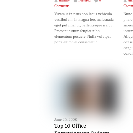
themify
Featured
0
the
Comments
Comme
Vivamus in risus non lacus vehicula
Nunc 
vestibulum. In magna leo, malesuada
pharet
eget pulvinar ut, pellentesque a arcu.
sapien
Praesent rutrum feugiat nibh
ipsum 
elementum posuere. Nulla volutpat
Aliqua
porta enim vel consectetur.
conse
congu
condi
June 25, 2008
Top 10 Office