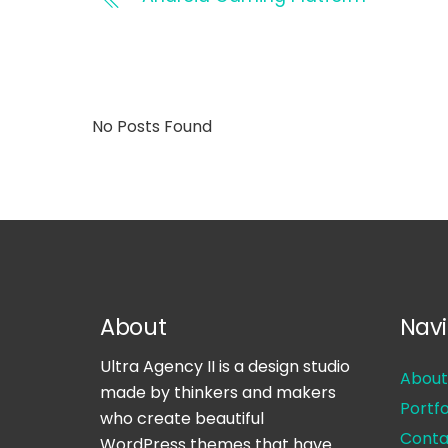
No Posts Found
About
Navi
Ultra Agency II is a design studio
About
made by thinkers and makers
Portfo
who create beautiful
Conta
WordPress themes that have