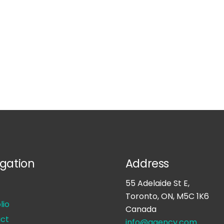
gation
Address
55 Adelaide St E,
Toronto, ON, M5C 1K6
lio
Canada
ct
info@agency.com