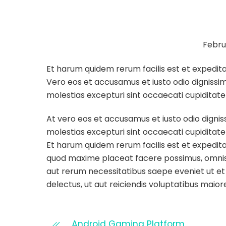
Febru
Et harum quidem rerum facilis est et expedita
Vero eos et accusamus et iusto odio dignissim
molestias excepturi sint occaecati cupiditate 
At vero eos et accusamus et iusto odio dignis
molestias excepturi sint occaecati cupiditate 
Et harum quidem rerum facilis est et expedita
quod maxime placeat facere possimus, omnis 
aut rerum necessitatibus saepe eveniet ut e
delectus, ut aut reiciendis voluptatibus maio
Android Gaming Platform