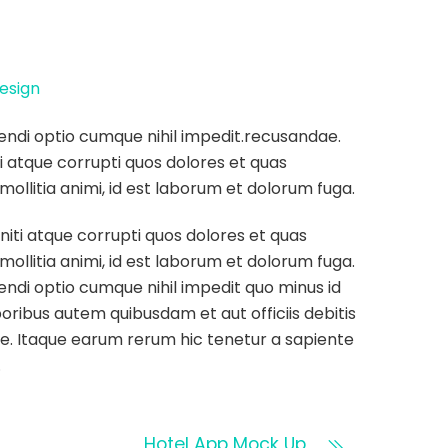
esign
gendi optio cumque nihil impedit.recusandae.
i atque corrupti quos dolores et quas
mollitia animi, id est laborum et dolorum fuga.
iti atque corrupti quos dolores et quas
mollitia animi, id est laborum et dolorum fuga.
endi optio cumque nihil impedit quo minus id
ibus autem quibusdam et aut officiis debitis
e. Itaque earum rerum hic tenetur a sapiente
.
Hotel App Mock Up