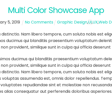
Multi Color Showcase App
ary
5
,
2019
No Comments
Graphic Design
,
UI
,
UX
,
Web D
 distinctio. Nam libero tempore, cum soluta nobis est eli
os ducimus qui blanditiis praesentium voluptatum delenit
non provident, similique sunt in culpa qui officia deserunt 
simos ducimus qui blanditiis praesentium voluptatum delen
non provident, similique sunt in culpa qui officia deserunt 
 distinctio. Nam libero tempore, cum soluta nobis est elig
voluptas assumenda est, omnis dolor repellendus. Tempor
t voluptates repudiandae sint et molestiae non recusanda
res alias consequatur aut perferendis doloribus asperiores