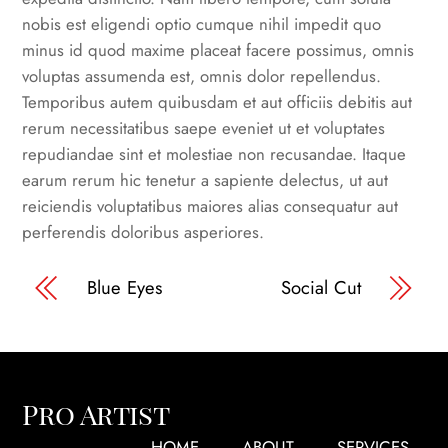
nobis est eligendi optio cumque nihil impedit quo
minus id quod maxime placeat facere possimus, omnis
voluptas assumenda est, omnis dolor repellendus.
Temporibus autem quibusdam et aut officiis debitis aut
rerum necessitatibus saepe eveniet ut et voluptates
repudiandae sint et molestiae non recusandae. Itaque
earum rerum hic tenetur a sapiente delectus, ut aut
reiciendis voluptatibus maiores alias consequatur aut
perferendis doloribus asperiores.
Blue Eyes
Social Cut
Pro Artist
HOME
ABOUT
SERVICES