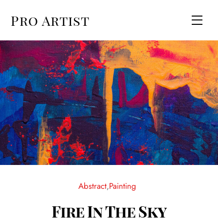
Skip
Pro Artist
Men
to
content
Abstract
,
Painting
Fire In The Sky