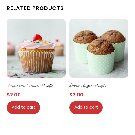
RELATED PRODUCTS
Strawberry Cream Muffin
Brown Sugar Muffin
$
2.00
$
2.00
Add to cart
Add to cart