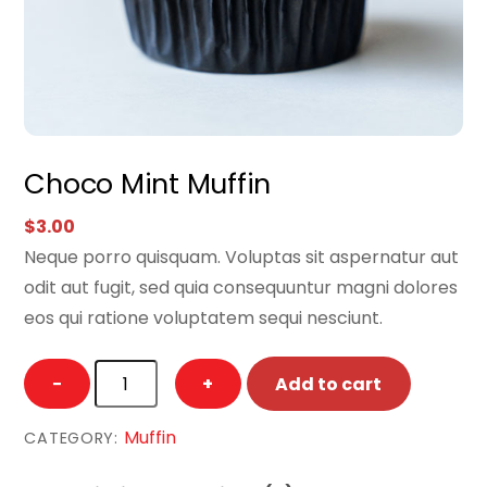
Choco Mint Muffin
$
3.00
Neque porro quisquam. Voluptas sit aspernatur aut
odit aut fugit, sed quia consequuntur magni dolores
eos qui ratione voluptatem sequi nesciunt.
Choco
−
+
Add to cart
Mint
Muffin
Muffin
CATEGORY:
quantity