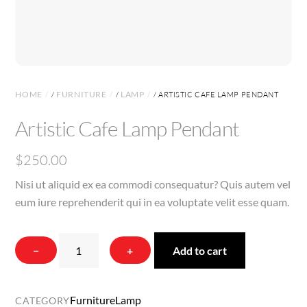
HOME
FURNITURE
LAMP
/
/
/ ARTISTIC CAFE LAMP PENDANT
Artistic Cafe Lamp Pendant
$
250.00
Nisi ut aliquid ex ea commodi consequatur? Quis autem vel
eum iure reprehenderit qui in ea voluptate velit esse quam.
Artistic
−
+
Add to cart
Cafe
Lamp
Pendant
Furniture
Lamp
CATEGORY