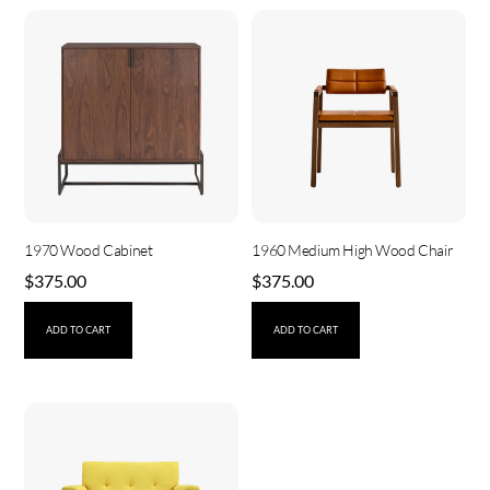
1970 Wood Cabinet
1960 Medium High Wood Chair
$
375.00
$
375.00
ADD TO CART
ADD TO CART