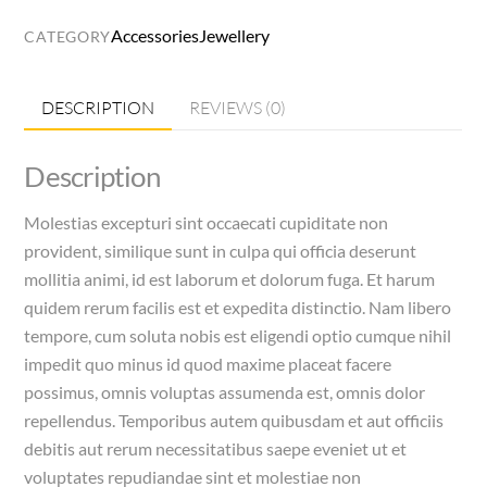
Necklace
Accessories
Jewellery
CATEGORY
quantity
DESCRIPTION
REVIEWS (0)
Description
Molestias excepturi sint occaecati cupiditate non
provident, similique sunt in culpa qui officia deserunt
mollitia animi, id est laborum et dolorum fuga. Et harum
quidem rerum facilis est et expedita distinctio. Nam libero
tempore, cum soluta nobis est eligendi optio cumque nihil
impedit quo minus id quod maxime placeat facere
possimus, omnis voluptas assumenda est, omnis dolor
repellendus. Temporibus autem quibusdam et aut officiis
debitis aut rerum necessitatibus saepe eveniet ut et
voluptates repudiandae sint et molestiae non