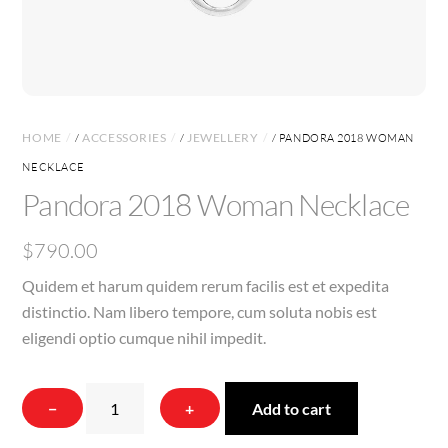
HOME
ACCESSORIES
JEWELLERY
/
/
/ PANDORA 2018 WOMAN
NECKLACE
Pandora 2018 Woman Necklace
$
790.00
Quidem et harum quidem rerum facilis est et expedita
distinctio. Nam libero tempore, cum soluta nobis est
eligendi optio cumque nihil impedit.
Pandora
−
+
Add to cart
2018
Woman