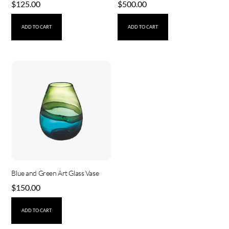
$
125.00
$
500.00
ADD TO CART
ADD TO CART
Blue and Green Art Glass Vase
$
150.00
ADD TO CART