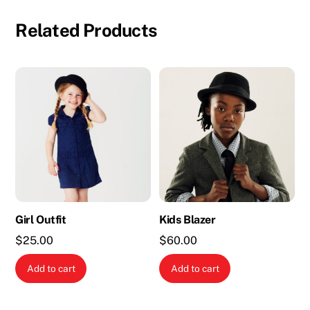
Related Products
Girl Outfit
Kids Blazer
$
25.00
$
60.00
Add to cart
Add to cart