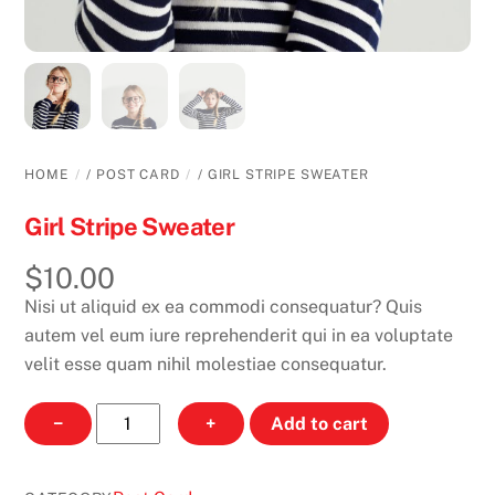
HOME
/
POST CARD
/ GIRL STRIPE SWEATER
Girl Stripe Sweater
$
10.00
Nisi ut aliquid ex ea commodi consequatur? Quis
autem vel eum iure reprehenderit qui in ea voluptate
velit esse quam nihil molestiae consequatur.
Girl
−
+
Add to cart
Stripe
Sweater