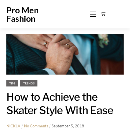
Skip
Pro Men
to
Menu
Fashion
content
,
TIPS
TRENDS
How to Achieve the
Skater Style With Ease
NICKLA
No Comments
September
5
,
2018