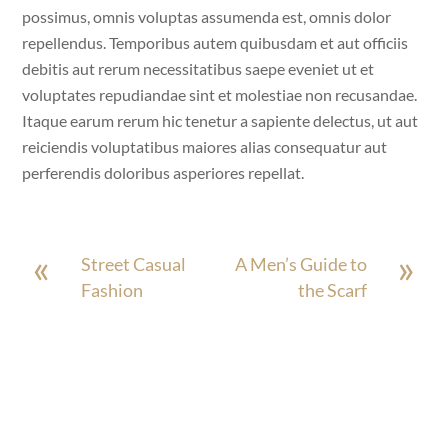
possimus, omnis voluptas assumenda est, omnis dolor
repellendus. Temporibus autem quibusdam et aut officiis
debitis aut rerum necessitatibus saepe eveniet ut et
voluptates repudiandae sint et molestiae non recusandae.
Itaque earum rerum hic tenetur a sapiente delectus, ut aut
reiciendis voluptatibus maiores alias consequatur aut
perferendis doloribus asperiores repellat.
«
»
Street Casual
A Men’s Guide to
Fashion
the Scarf