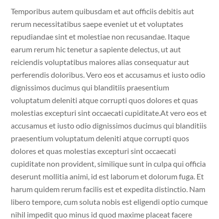
Temporibus autem quibusdam et aut officiis debitis aut
rerum necessitatibus saepe eveniet ut et voluptates
repudiandae sint et molestiae non recusandae. Itaque
earum rerum hic tenetur a sapiente delectus, ut aut
reiciendis voluptatibus maiores alias consequatur aut
perferendis doloribus. Vero eos et accusamus et iusto odio
dignissimos ducimus qui blanditiis praesentium
voluptatum deleniti atque corrupti quos dolores et quas
molestias excepturi sint occaecati cupiditate.
At vero eos et
accusamus et iusto odio dignissimos ducimus qui blanditiis
praesentium voluptatum deleniti atque corrupti quos
dolores et quas molestias excepturi sint occaecati
cupiditate non provident, similique sunt in culpa qui officia
deserunt mollitia animi, id est laborum et dolorum fuga. Et
harum quidem rerum facilis est et expedita distinctio. Nam
libero tempore, cum soluta nobis est eligendi optio cumque
nihil impedit quo minus id quod maxime placeat facere