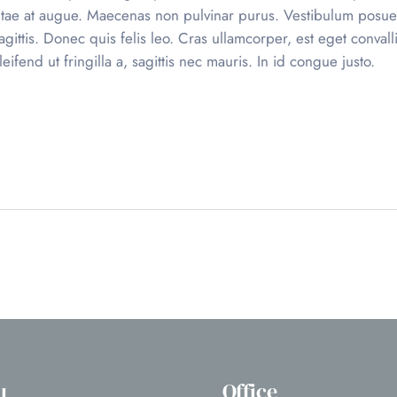
 vitae at augue. Maecenas non pulvinar purus. Vestibulum posu
sagittis. Donec quis felis leo. Cras ullamcorper, est eget conval
fend ut fringilla a, sagittis nec mauris. In id congue justo.
u
Office