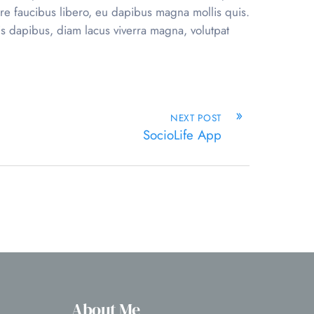
ere faucibus libero, eu dapibus magna mollis quis.
lis dapibus, diam lacus viverra magna, volutpat
»
NEXT POST
SocioLife App
About Me