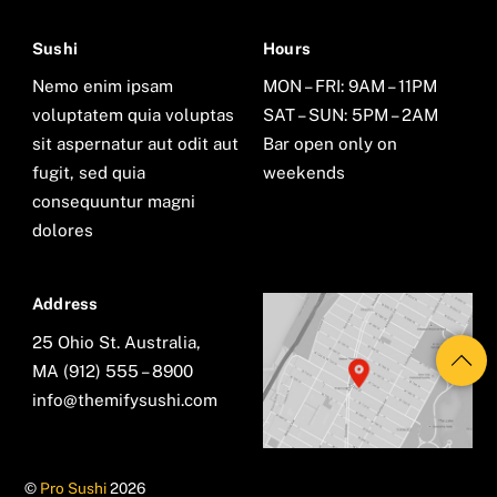
Sushi
Hours
Nemo enim ipsam
MON – FRI: 9AM – 11PM
voluptatem quia voluptas
SAT – SUN: 5PM – 2AM
sit aspernatur aut odit aut
Bar open only on
fugit, sed quia
weekends
consequuntur magni
dolores
Address
25 Ohio St. Australia,
MA (912) 555 – 8900
info@themifysushi.com
©
Pro Sushi
2026