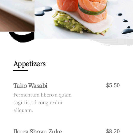
Appetizers
Tako Wasabi
$5.50
Fermentum libero a quam
sagittis, id congue dui
aliquam.
Ikura Shoyu Zuke
$8.20