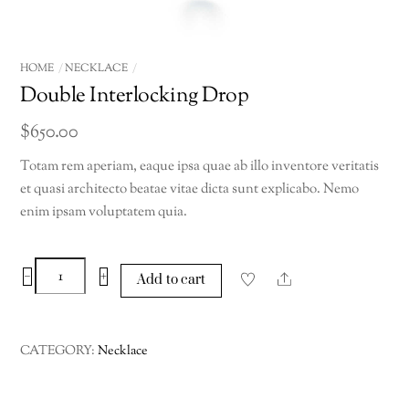
HOME
NECKLACE
Double Interlocking Drop
$
650.00
Totam rem aperiam, eaque ipsa quae ab illo inventore veritatis
et quasi architecto beatae vitae dicta sunt explicabo. Nemo
enim ipsam voluptatem quia.
Double
−
+
Share
Add to cart
Interlocking
Drop
quantity
CATEGORY:
Necklace