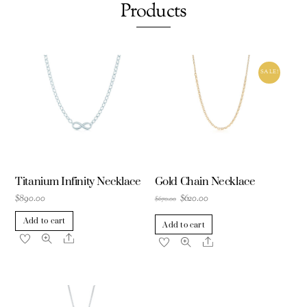
Products
SALE!
Titanium Infinity Necklace
Gold Chain Necklace
Original
Current
$
890.00
$
620.00
$
670.00
price
price
Add to cart
Add to cart
was:
is:
Share
Share
$670.00.
$620.00.