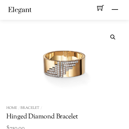
Skip
Menu
Elegant
to
content
HOME
BRACELET
Hinged Diamond Bracelet
$
750.00