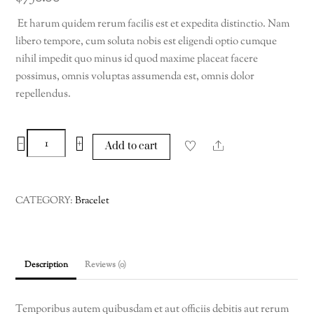
Et harum quidem rerum facilis est et expedita distinctio. Nam
libero tempore, cum soluta nobis est eligendi optio cumque
nihil impedit quo minus id quod maxime placeat facere
possimus, omnis voluptas assumenda est, omnis dolor
repellendus.
Hinged
−
+
Share
Add to cart
Diamond
Bracelet
quantity
CATEGORY:
Bracelet
Description
Reviews (0)
Temporibus autem quibusdam et aut officiis debitis aut rerum