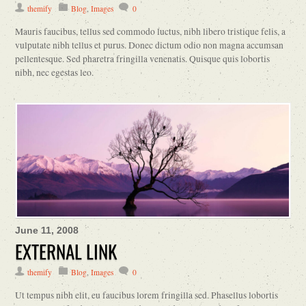
themify
Blog
,
Images
0
Mauris faucibus, tellus sed commodo luctus, nibh libero tristique felis, a
vulputate nibh tellus et purus. Donec dictum odio non magna accumsan
pellentesque. Sed pharetra fringilla venenatis. Quisque quis lobortis
nibh, nec egestas leo.
June 11, 2008
EXTERNAL LINK
themify
Blog
,
Images
0
Ut tempus nibh elit, eu faucibus lorem fringilla sed. Phasellus lobortis