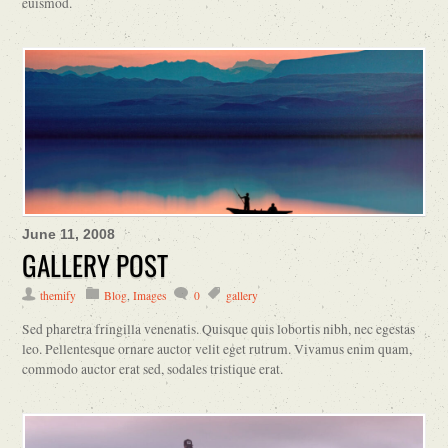
euismod.
June 11, 2008
GALLERY POST
themify
Blog
,
Images
0
gallery
Sed pharetra fringilla venenatis. Quisque quis lobortis nibh, nec egestas
leo. Pellentesque ornare auctor velit eget rutrum. Vivamus enim quam,
commodo auctor erat sed, sodales tristique erat.