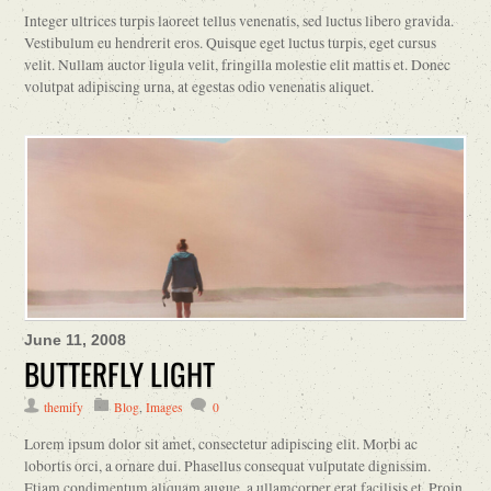
Integer ultrices turpis laoreet tellus venenatis, sed luctus libero gravida.
Vestibulum eu hendrerit eros. Quisque eget luctus turpis, eget cursus
velit. Nullam auctor ligula velit, fringilla molestie elit mattis et. Donec
volutpat adipiscing urna, at egestas odio venenatis aliquet.
June 11, 2008
BUTTERFLY LIGHT
themify
Blog
,
Images
0
Lorem ipsum dolor sit amet, consectetur adipiscing elit. Morbi ac
lobortis orci, a ornare dui. Phasellus consequat vulputate dignissim.
Etiam condimentum aliquam augue, a ullamcorper erat facilisis et. Proin