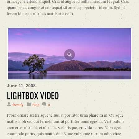
urna eget eleifend aliquet. Cras id augue id nulla interdum feugiat. Cras
quam lacus, congue at consequat sit amet, consectetur id enim. Sed id
lorem id turpis ultrices mattis at a odio.
June 11, 2008
LIGHTBOX VIDEO
themify
Blog
0
Proin ornare scelerisque tellus, at porttitor urna pharetra in. Quisque
mattis nibh sed dui fermentum, at porttitor nunc egestas. Vestibulum
arcu eros, ultricies et ultricies scelerisque, gravida a eros. Nam eget
commodo purus, quis mattis dui. Nunc vulputate rutrum odio vitae