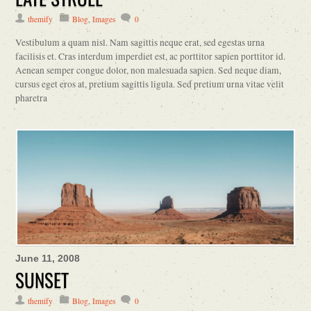
themify
Blog
,
Images
0
Vestibulum a quam nisl. Nam sagittis neque erat, sed egestas urna
facilisis et. Cras interdum imperdiet est, ac porttitor sapien porttitor id.
Aenean semper congue dolor, non malesuada sapien. Sed neque diam,
cursus eget eros at, pretium sagittis ligula. Sed pretium urna vitae velit
pharetra
June 11, 2008
SUNSET
themify
Blog
,
Images
0