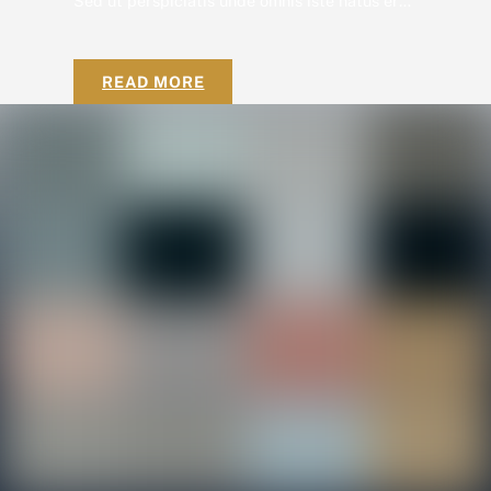
Sed ut perspiciatis unde omnis iste natus error sit voluptatem accusantium doloremque laudantium, totam rem aperiam, eaque ipsa quae ab illo voluptatem accusantium doloremque laudantium, totam rem aperiam, eaque ipsa quae ab illo inventore veritatis et quasi architecto beatae vitae dicta sunt explicabo. Nemo enim ipsam voluptatem quia voluptas sit aspernatur aut odit aut fugit, […]
READ MORE