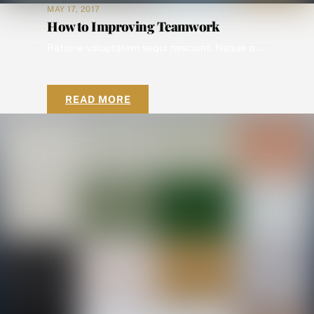
MAY 17, 2017
How to Improving Teamwork
Ratione voluptatem sequi nesciunt. Neque porro quisquam est, qui dolorem ipsum quia dolor sit amet, consectetur, adipisci velit, sed quia non numquam eius modi tempora incidunt ut labore et dolore magnam aliquam quaerat voluptatem. Ut enim ad minima veniam, quis nostrum exercitationem ullam corporis suscipit laboriosam, quasi architecto beatae vitae dicta sunt explicabo. Nemo enim […]
READ MORE