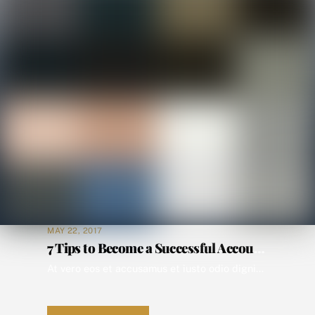
MAY 22, 2017
7 Tips to Become a Successful Accountant
At vero eos et accusamus et iusto odio dignissimos ducimus qui blanditiis praesentium voluptatum deleniti atque corrupti quos dolores et quas molestias at vero eos et accusamus et iusto odio dignissimos ducimus qui blanditiis praesentium voluptatum deleniti atque corrupti quos dolores et quas molestias excepturi sint occaecati cupiditate non provident, similique sunt in culpa qui […]