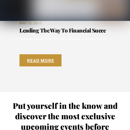
MAY 15, 2017
Leading The Way To Financial Success
Itaque earum rerum hic tenetur a sapiente delectus, ut aut reiciendis voluptatibus maiores alias consequatur aut perferendis doloribus asperiores repellat epellendus. Ton provident, similique sunt in culpa qui officia deserunt mollitia animi, id est laborum et dolorum fuga. Temporibus autem quibusdam et aut officiis debitis aut rerum necessitatibus saepe eveniet ut et voluptates repudiandae sint […]
READ MORE
Put yourself in the know and
discover the most exclusive
upcoming events before