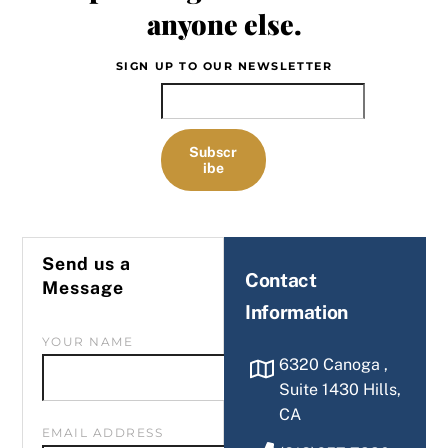
anyone else.
SIGN UP TO OUR NEWSLETTER
EMAIL
Subscr
ibe
Send us a
Contact
Message
Information
YOUR NAME
6320 Canoga ,
Suite 1430 Hills,
CA
EMAIL ADDRESS