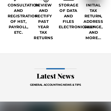
CONSULTATION
REVIEW
STORAGE
INITIAL
AND
AND
OF DATA
TAX
REGISTRATION
RECTIFY
AND
RETURN,
OF HST,
PAST
FILES
ADDRESS
PAYROLL,
YEAR
ELECTRONICALLY
CHANGE,
ETC.
TAX
AND
RETURNS
MORE...
Latest News
GENERAL ACCOUNTING NEWS & TIPS