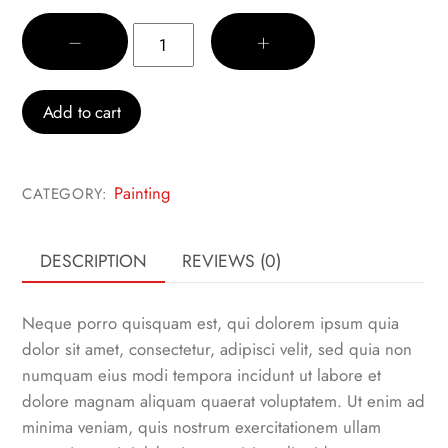
Abstraction
−
+
quantity
Add to cart
Painting
CATEGORY:
DESCRIPTION
REVIEWS (0)
Neque porro quisquam est, qui dolorem ipsum quia
dolor sit amet, consectetur, adipisci velit, sed quia non
numquam eius modi tempora incidunt ut labore et
dolore magnam aliquam quaerat voluptatem. Ut enim ad
minima veniam, quis nostrum exercitationem ullam