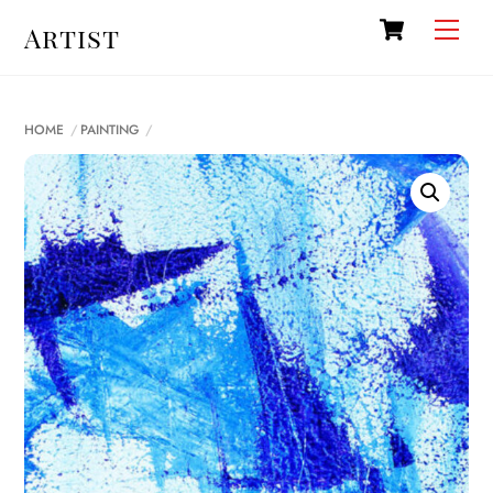
Cart
Skip
Men
Artist
to
content
HOME
PAINTING