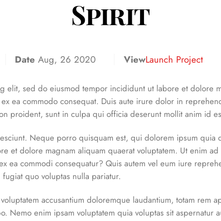
Spirit
Date
Aug, 26 2020
View
Launch Project
ng elit, sed do eiusmod tempor incididunt ut labore et dolore
ip ex ea commodo consequat. Duis aute irure dolor in reprehender
on proident, sunt in culpa qui officia deserunt mollit anim id e
esciunt. Neque porro quisquam est, qui dolorem ipsum quia dolo
re et dolore magnam aliquam quaerat voluptatem. Ut enim ad 
id ex ea commodi consequatur? Quis autem vel eum iure reprehen
fugiat quo voluptas nulla pariatur.
it voluptatem accusantium doloremque laudantium, totam rem ape
cabo. Nemo enim ipsam voluptatem quia voluptas sit aspernatur a