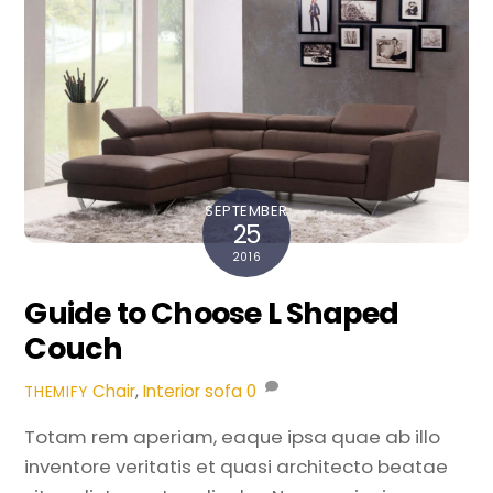
SEPTEMBER
25
2016
Guide to Choose L Shaped
Couch
Chair
,
Interior
sofa
0
THEMIFY
Totam rem aperiam, eaque ipsa quae ab illo
inventore veritatis et quasi architecto beatae