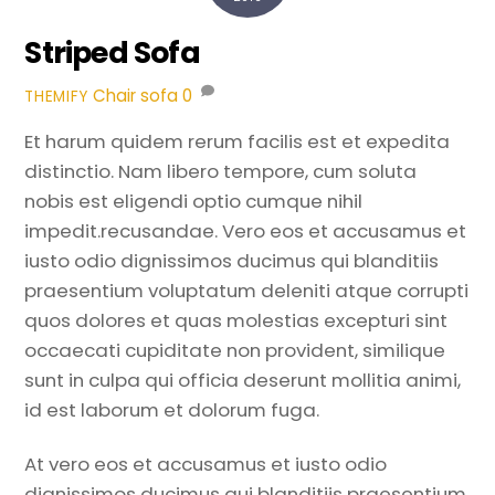
Striped Sofa
Chair
sofa
0
THEMIFY
Et harum quidem rerum facilis est et expedita
distinctio. Nam libero tempore, cum soluta
nobis est eligendi optio cumque nihil
impedit.recusandae. Vero eos et accusamus et
iusto odio dignissimos ducimus qui blanditiis
praesentium voluptatum deleniti atque corrupti
quos dolores et quas molestias excepturi sint
occaecati cupiditate non provident, similique
sunt in culpa qui officia deserunt mollitia animi,
id est laborum et dolorum fuga.
At vero eos et accusamus et iusto odio
dignissimos ducimus qui blanditiis praesentium