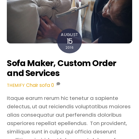
AUGUST
15
2016
Sofa Maker, Custom Order
and Services
Chair
sofa
0
THEMIFY
Itaque earum rerum hic tenetur a sapiente
delectus, ut aut reiciendis voluptatibus maiores
alias consequatur aut perferendis doloribus
asperiores repellat epellendus. Ton provident,
similique sunt in culpa qui officia deserunt