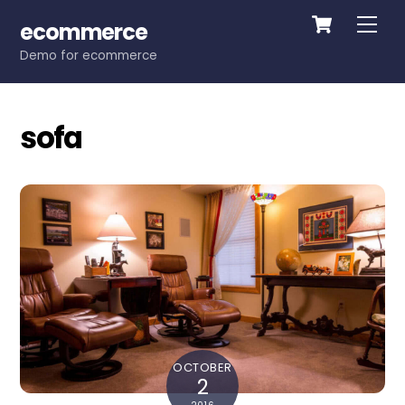
Cart
Skip
Me
ecommerce
to
Demo for ecommerce
content
sofa
OCTOBER
2