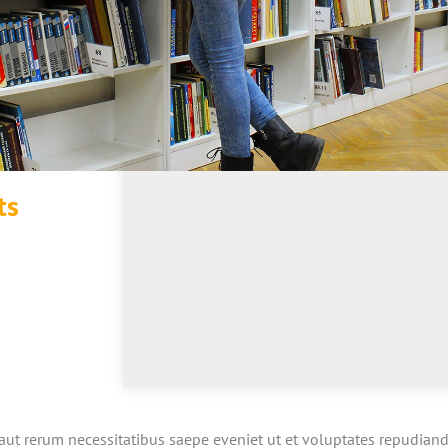
ts
aut rerum necessitatibus saepe eveniet ut et voluptates repudian