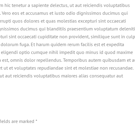
 hic tenetur a sapiente delectus, ut aut reiciendis voluptatibus
. Vero eos et accusamus et iusto odio dignissimos ducimus qui
rrupti quos dolores et quas molestias excepturi sint occaecati
ignissimos ducimus qui blanditiis praesentium voluptatum deleniti
uri sint occaecati cupiditate non provident, similique sunt in cul
et dolorum fuga. Et harum quidem rerum facilis est et expedita
st eligendi optio cumque nihil impedit quo minus id quod maxime
 est, omnis dolor repellendus. Temporibus autem quibusdam et a
iet ut et voluptates repudiandae sint et molestiae non recusandae.
ut aut reiciendis voluptatibus maiores alias consequatur aut
fields are marked
*