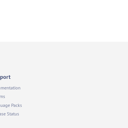
port
mentation
ums
uage Packs
ase Status