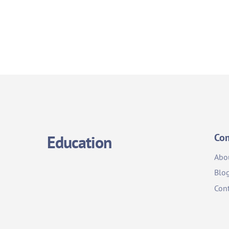
Co
Education
Abo
Blo
Cont