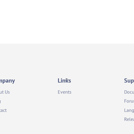
Back
mpany
Links
Sup
To
ut Us
Events
Docu
Top
g
For
act
Lang
Rele