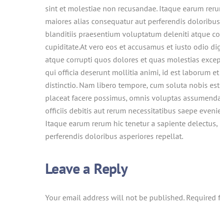
sint et molestiae non recusandae. Itaque earum rerum
maiores alias consequatur aut perferendis doloribus
blanditiis praesentium voluptatum deleniti atque co
cupiditate.
At vero eos et accusamus et iusto odio d
atque corrupti quos dolores et quas molestias except
qui officia deserunt mollitia animi, id est laborum 
distinctio. Nam libero tempore, cum soluta nobis e
placeat facere possimus, omnis voluptas assumenda
officiis debitis aut rerum necessitatibus saepe even
Itaque earum rerum hic tenetur a sapiente delectus, 
perferendis doloribus asperiores repellat.
Leave a Reply
Your email address will not be published.
Required 