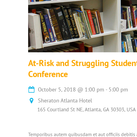
At-Risk and Struggling Studen
Conference
October 5, 2018
@
1:00 pm
-
5:00 pm
Sheraton Atlanta Hotel
165 Courtland St NE, Atlanta, GA 30303, USA
Temporibus autem quibusdam et aut officiis debitis 