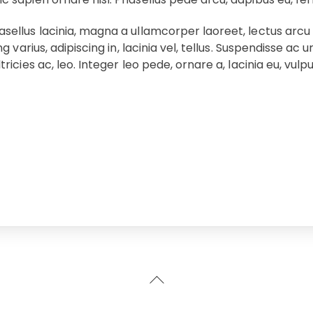
sellus lacinia, magna a ullamcorper laoreet, lectus arcu pul
ing varius, adipiscing in, lacinia vel, tellus. Suspendisse a
ricies ac, leo. Integer leo pede, ornare a, lacinia eu, vulput
Back
To
Top