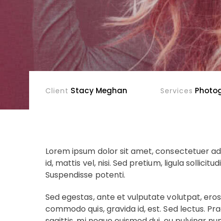
Stacy Meghan
Photog
Client
Services
Lorem ipsum dolor sit amet, consectetuer adipi
id, mattis vel, nisi. Sed pretium, ligula sollici
Suspendisse potenti.
Sed egestas, ante et vulputate volutpat, eros
commodo quis, gravida id, est. Sed lectus. Pr
sagittis, mi neque euismod dui, eu pulvinar n