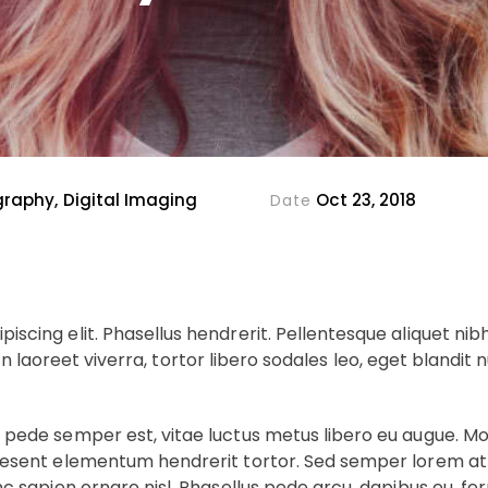
raphy, Digital Imaging
Oct 23, 2018
Date
scing elit. Phasellus hendrerit. Pellentesque aliquet nibh 
tudin laoreet viverra, tortor libero sodales leo, eget blandit 
 pede semper est, vitae luctus metus libero eu augue. Morb
aesent elementum hendrerit tortor. Sed semper lorem at fe
unc sapien ornare nisl. Phasellus pede arcu, dapibus eu, f