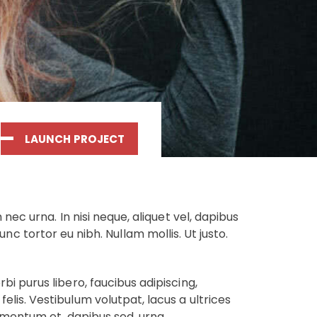
LAUNCH PROJECT
nec urna. In nisi neque, aliquet vel, dapibus
nunc tortor eu nibh. Nullam mollis. Ut justo.
i purus libero, faucibus adipiscing,
lis. Vestibulum volutpat, lacus a ultrices
ermentum et, dapibus sed, urna.