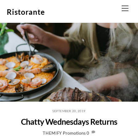
Skip
Men
Ristorante
to
content
SEPTEMBER 20, 2019
Chatty Wednesdays Returns
Promotions
0
THEMIFY