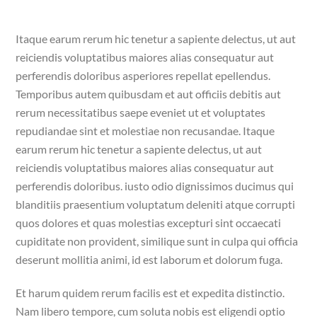
Itaque earum rerum hic tenetur a sapiente delectus, ut aut
reiciendis voluptatibus maiores alias consequatur aut
perferendis doloribus asperiores repellat epellendus.
Temporibus autem quibusdam et aut officiis debitis aut
rerum necessitatibus saepe eveniet ut et voluptates
repudiandae sint et molestiae non recusandae. Itaque
earum rerum hic tenetur a sapiente delectus, ut aut
reiciendis voluptatibus maiores alias consequatur aut
perferendis doloribus. iusto odio dignissimos ducimus qui
blanditiis praesentium voluptatum deleniti atque corrupti
quos dolores et quas molestias excepturi sint occaecati
cupiditate non provident, similique sunt in culpa qui officia
deserunt mollitia animi, id est laborum et dolorum fuga.
Et harum quidem rerum facilis est et expedita distinctio.
Nam libero tempore, cum soluta nobis est eligendi optio