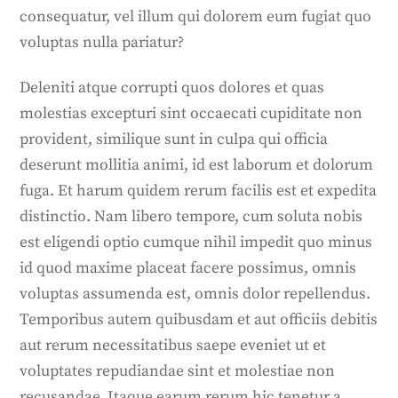
consequatur, vel illum qui dolorem eum fugiat quo
voluptas nulla pariatur?
Deleniti atque corrupti quos dolores et quas
molestias excepturi sint occaecati cupiditate non
provident, similique sunt in culpa qui officia
deserunt mollitia animi, id est laborum et dolorum
fuga. Et harum quidem rerum facilis est et expedita
distinctio. Nam libero tempore, cum soluta nobis
est eligendi optio cumque nihil impedit quo minus
id quod maxime placeat facere possimus, omnis
voluptas assumenda est, omnis dolor repellendus.
Temporibus autem quibusdam et aut officiis debitis
aut rerum necessitatibus saepe eveniet ut et
voluptates repudiandae sint et molestiae non
recusandae. Itaque earum rerum hic tenetur a