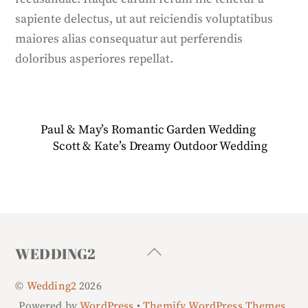
sapiente delectus, ut aut reiciendis voluptatibus
maiores alias consequatur aut perferendis
doloribus asperiores repellat.
Paul & May’s Romantic Garden Wedding
Scott & Kate’s Dreamy Outdoor Wedding
Back
WEDDING2
To
©
Wedding2
2026
Top
Powered by
WordPress
•
Themify WordPress Themes