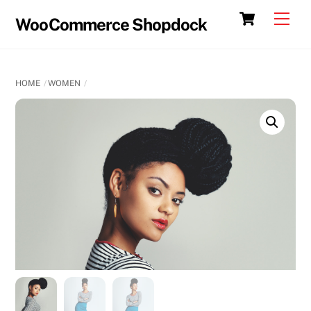
Skip
Cart
Men
WooCommerce Shopdock
to
content
HOME
WOMEN