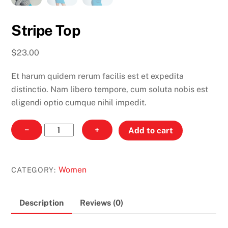
Stripe Top
$
23.00
Et harum quidem rerum facilis est et expedita
distinctio. Nam libero tempore, cum soluta nobis est
eligendi optio cumque nihil impedit.
Stripe
−
+
Add to cart
Top
quantity
Women
CATEGORY:
Description
Reviews (0)