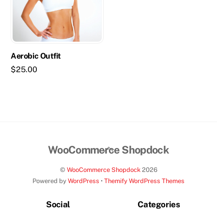
Aerobic Outfit
$
25.00
Back
WooCommerce Shopdock
To
©
WooCommerce Shopdock
2026
Top
Powered by
WordPress
•
Themify WordPress Themes
Social
Categories