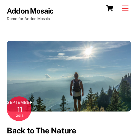
Skip
Cart
Back
Men
Addon Mosaic
to
To
Demo for Addon Mosaic
content
Top
SEPTEMBER
11
2018
Back to The Nature