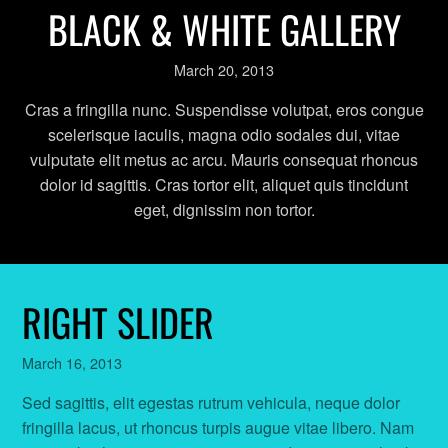
BLACK & WHITE GALLERY
March 20, 2013
Cras a fringilla nunc. Suspendisse volutpat, eros congue
scelerisque iaculis, magna odio sodales dui, vitae
vulputate elit metus ac arcu. Mauris consequat rhoncus
dolor id sagittis. Cras tortor elit, aliquet quis tincidunt
eget, dignissim non tortor.
RIGHT SLIDER
March 16, 2013
Sed sagittis, elit egestas rutrum vehicula, neque dolor
fringilla lacus, ut rhoncus turpis augue vitae libero. Nam