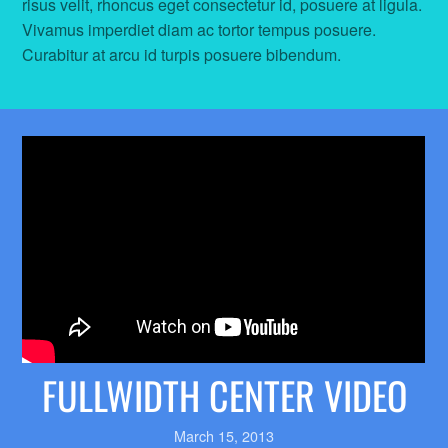
risus velit, rhoncus eget consectetur id, posuere at ligula.
Vivamus imperdiet diam ac tortor tempus posuere.
Curabitur at arcu id turpis posuere bibendum.
FULLWIDTH CENTER VIDEO
March 15, 2013