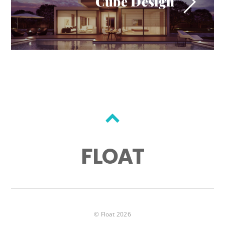
Cube Design
Back
to
FLOAT
top
©
Float
2026