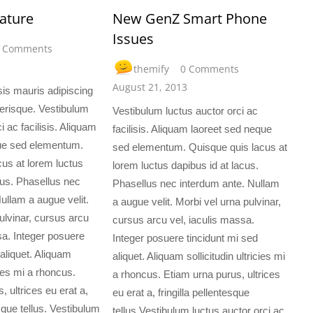
ature
New GenZ Smart Phone
Issues
 Comments
3
themify
0 Comments
August 21, 2013
is mauris adipiscing
erisque. Vestibulum
Vestibulum luctus auctor orci ac
i ac facilisis. Aliquam
facilisis. Aliquam laoreet sed neque
ue sed elementum.
sed elementum. Quisque quis lacus at
us at lorem luctus
lorem luctus dapibus id at lacus.
cus. Phasellus nec
Phasellus nec interdum ante. Nullam
ullam a augue velit.
a augue velit. Morbi vel urna pulvinar,
ulvinar, cursus arcu
cursus arcu vel, iaculis massa.
sa. Integer posuere
Integer posuere tincidunt mi sed
 aliquet. Aliquam
aliquet. Aliquam sollicitudin ultricies mi
icies mi a rhoncus.
a rhoncus. Etiam urna purus, ultrices
, ultrices eu erat a,
eu erat a, fringilla pellentesque
esque tellus. Vestibulum
tellus.Vestibulum luctus auctor orci ac