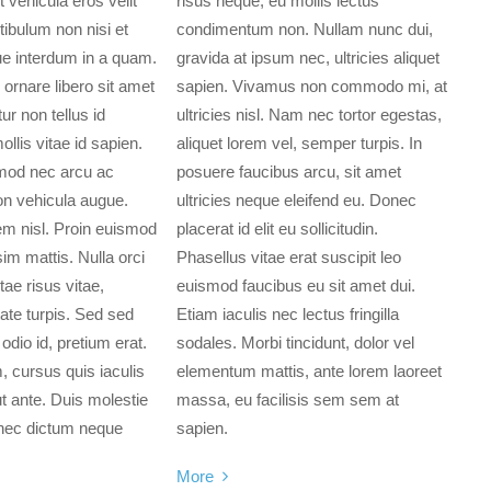
t vehicula eros velit
risus neque, eu mollis lectus
ibulum non nisi et
condimentum non. Nullam nunc dui,
e interdum in a quam.
gravida at ipsum nec, ultricies aliquet
 ornare libero sit amet
sapien. Vivamus non commodo mi, at
ur non tellus id
ultricies nisl. Nam nec tortor egestas,
llis vitae id sapien.
aliquet lorem vel, semper turpis. In
od nec arcu ac
posuere faucibus arcu, sit amet
on vehicula augue.
ultricies neque eleifend eu. Donec
em nisl. Proin euismod
placerat id elit eu sollicitudin.
im mattis. Nulla orci
Phasellus vitae erat suscipit leo
tae risus vitae,
euismod faucibus eu sit amet dui.
ate turpis. Sed sed
Etiam iaculis nec lectus fringilla
 odio id, pretium erat.
sodales. Morbi tincidunt, dolor vel
 cursus quis iaculis
elementum mattis, ante lorem laoreet
ut ante. Duis molestie
massa, eu facilisis sem sem at
nec dictum neque
sapien.
More