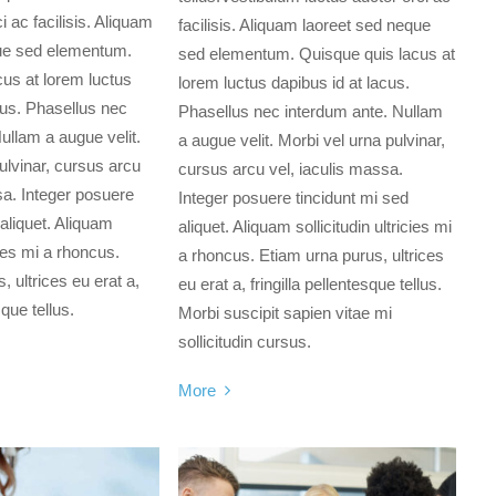
i ac facilisis. Aliquam
facilisis. Aliquam laoreet sed neque
ue sed elementum.
sed elementum. Quisque quis lacus at
us at lorem luctus
lorem luctus dapibus id at lacus.
cus. Phasellus nec
Phasellus nec interdum ante. Nullam
ullam a augue velit.
a augue velit. Morbi vel urna pulvinar,
ulvinar, cursus arcu
cursus arcu vel, iaculis massa.
sa. Integer posuere
Integer posuere tincidunt mi sed
 aliquet. Aliquam
aliquet. Aliquam sollicitudin ultricies mi
icies mi a rhoncus.
a rhoncus. Etiam urna purus, ultrices
, ultrices eu erat a,
eu erat a, fringilla pellentesque tellus.
sque tellus.
Morbi suscipit sapien vitae mi
sollicitudin cursus.
More