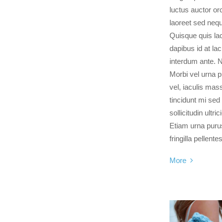
luctus auctor orc
laoreet sed neq
Quisque quis lac
dapibus id at la
interdum ante. N
Morbi vel urna p
vel, iaculis mas
tincidunt mi sed
sollicitudin ultr
Etiam urna purus
fringilla pellente
More