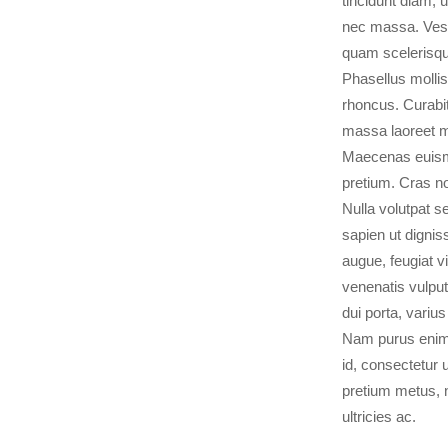
tincidunt diam, u
nec massa. Vest
quam scelerisqu
Phasellus mollis
rhoncus. Curabit
massa laoreet mo
Maecenas euism
pretium. Cras n
Nulla volutpat s
sapien ut digniss
augue, feugiat vi
venenatis vulput
dui porta, varius
Nam purus enim,
id, consectetur 
pretium metus, 
ultricies ac.