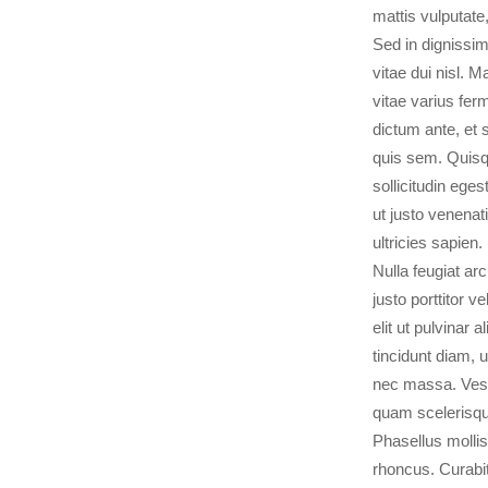
mattis vulputate
Sed in dignissi
vitae dui nisl. 
vitae varius ferm
dictum ante, et
quis sem. Quisqu
sollicitudin eges
ut justo venenat
ultricies sapien.
Nulla feugiat ar
justo porttitor 
elit ut pulvinar 
tincidunt diam, u
nec massa. Vest
quam scelerisqu
Phasellus mollis
rhoncus. Curabit