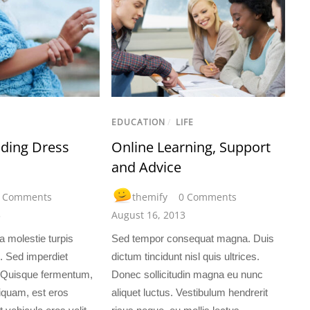
EDUCATION
/
LIFE
ding Dress
Online Learning, Support
and Advice
 Comments
themify
0 Comments
3
August 16, 2013
 molestie turpis
Sed tempor consequat magna. Duis
. Sed imperdiet
dictum tincidunt nisl quis ultrices.
h. Quisque fermentum,
Donec sollicitudin magna eu nunc
aliquam, est eros
aliquet luctus. Vestibulum hendrerit