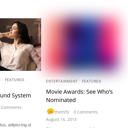
S
/
FEATURED
/
ENTERTAINMENT
/
FEATURED
Movie Awards: See Who’s
ound System
Nominated
 Comments
themify
0 Comments
3
August 16, 2013
us, adipiscing ut