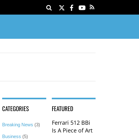
Twitter
Facebook
YouTube
CATEGORIES
FEATURED
Ferrari 512 BBi
Breaking News
(3)
Is A Piece of Art
Business
(5)