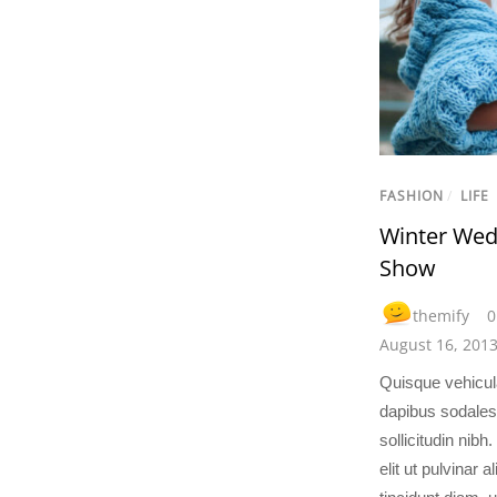
FASHION
/
LIFE
Winter Wed
Show
themify
0
August 16, 201
Quisque vehicula
dapibus sodales
sollicitudin nib
elit ut pulvinar 