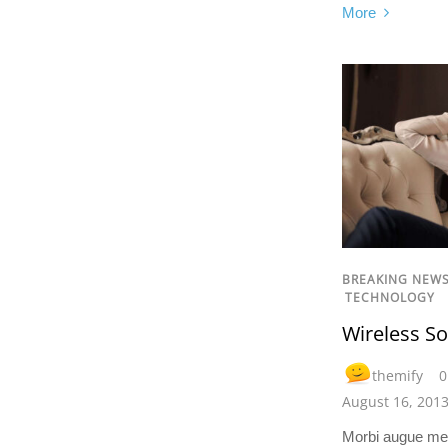
More
BREAKING NEW
TECHNOLOGY
Wireless S
themify
0
August 16, 201
Morbi augue met