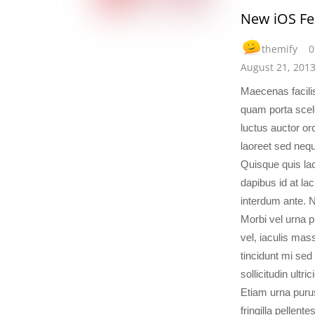
New iOS Fe
themify
0
August 21, 201
Maecenas facilis
quam porta scel
luctus auctor orc
laoreet sed neq
Quisque quis lac
dapibus id at la
interdum ante. N
Morbi vel urna p
vel, iaculis mas
tincidunt mi sed
sollicitudin ultr
Etiam urna purus
fringilla pellent