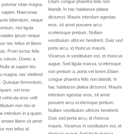
Etiam congue pharetra felis non
, pulvinar vitae magna.
blandit. In hac habitasse platea
m sapien. Maecenas
dictumst. Mauris interdum egestas
Mauris bibendum, neque
eros, sit amet posuere arcu
entum, nisl ligula
scelerisque pretium. Nullam
 sodales ipsum neque
vestibulum ultrices hendrerit. Duis sed
e nec tellus et libero
porta arcu, id rhoncus mauris.
tas. Proin luctus felis
Vivamus in vestibulum est, et rhoncus
is rutrum. Donec a
augue. Sed ligula massa, scelerisque
 Nulla at sapien leo.
non pretium a, porta vel lorem.Etiam
cu magna, nec eleifend
congue pharetra felis non blandit. In
vel. Quisque fermentum,
hac habitasse platea dictumst. Mauris
aliquam, est eros
interdum egestas eros, sit amet
t vehicula eros velit
posuere arcu scelerisque pretium.
ibulum non nisi et
Nullam vestibulum ultrices hendrerit.
e interdum in a quam.
Duis sed porta arcu, id rhoncus
 ornare libero sit amet
mauris. Vivamus in vestibulum est, et
ur non tellus id
rhoncus augue. Sed ligula massa,