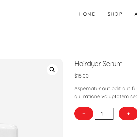
HOME
SHOP
Hairdyer Serum
$
15.00
Aspernatur aut odit aut f
qui ratione voluptatem se
Hairdyer
−
+
Serum
quantity