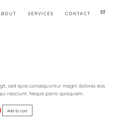
ABOUT
SERVICES
CONTACT
ugit, sed quia consequuntur magni dolores eos
qui nesciunt. Neque porro quisquam.
Add to cart