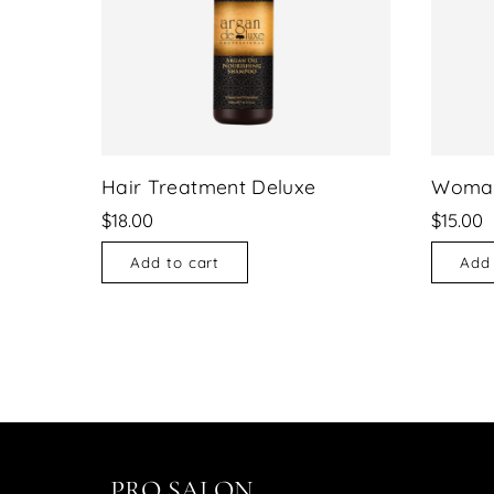
Hair Treatment Deluxe
Woman
$
18.00
$
15.00
Add to cart
Add 
PRO SALON