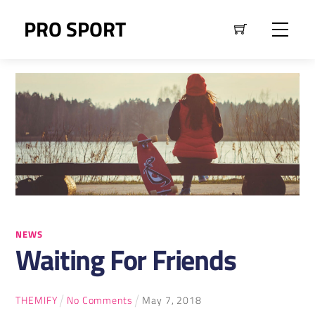
Skip
PRO SPORT
Men
to
content
NEWS
Waiting For Friends
THEMIFY
No Comments
May
7
,
2018