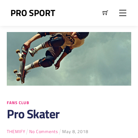
Skip
PRO SPORT
Men
to
content
FANS CLUB
Pro Skater
THEMIFY
No Comments
May
8
,
2018