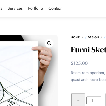
ts
Services
Portfolio
Contact
/
/
HOME
DESIGN
Furni Ske
$
125.00
Totam rem aperiam, e
quasi architecto bea
Furni
−
Sketch