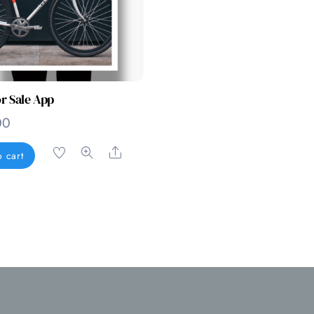
or Sale App
00
Share
 cart