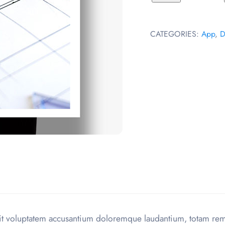
quantity
CATEGORIES:
App
,
D
 sit voluptatem accusantium doloremque laudantium, totam re