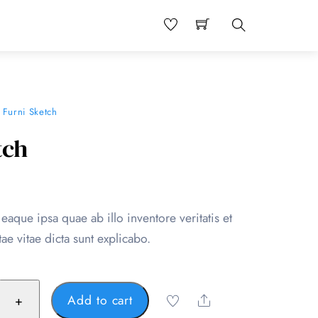
Search
 Furni Sketch
tch
aque ipsa quae ab illo inventore veritatis et
tae vitae dicta sunt explicabo.
Add to cart
+
Share