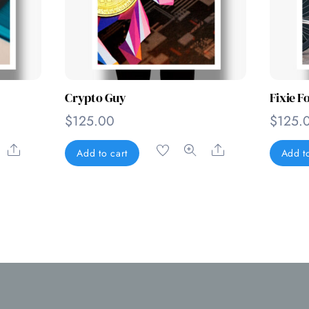
Crypto Guy
Fixie F
$
125.00
$
125.
Share
Share
Add to cart
Add to