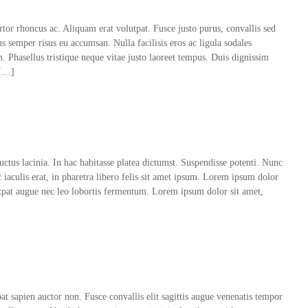
or rhoncus ac. Aliquam erat volutpat. Fusce justo purus, convallis sed
s semper risus eu accumsan. Nulla facilisis eros ac ligula sodales
m. Phasellus tristique neque vitae justo laoreet tempus. Duis dignissim
 […]
luctus lacinia. In hac habitasse platea dictumst. Suspendisse potenti. Nunc
c iaculis erat, in pharetra libero felis sit amet ipsum. Lorem ipsum dolor
lutpat augue nec leo lobortis fermentum. Lorem ipsum dolor sit amet,
o
t sapien auctor non. Fusce convallis elit sagittis augue venenatis tempor