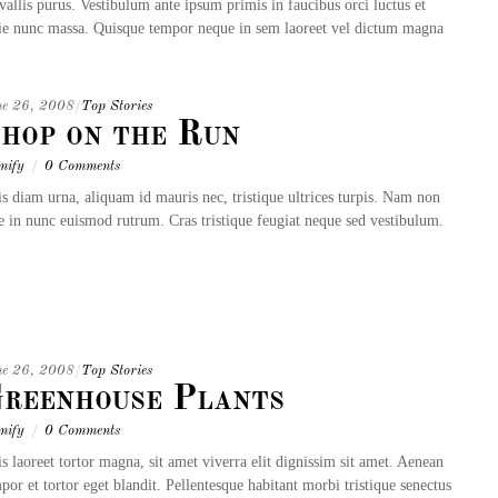
nvallis purus. Vestibulum ante ipsum primis in faucibus orci luctus et
stie nunc massa. Quisque tempor neque in sem laoreet vel dictum magna
ne 26, 2008
/
Top Stories
hop on the Run
mify
/
0 Comments
s diam urna, aliquam id mauris nec, tristique ultrices turpis. Nam non
e in nunc euismod rutrum. Cras tristique feugiat neque sed vestibulum.
ne 26, 2008
/
Top Stories
reenhouse Plants
mify
/
0 Comments
s laoreet tortor magna, sit amet viverra elit dignissim sit amet. Aenean
por et tortor eget blandit. Pellentesque habitant morbi tristique senectus