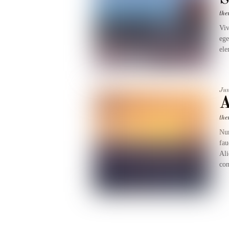
the
Viv
ege
ele
Ju
A
the
Nun
fau
Ali
con