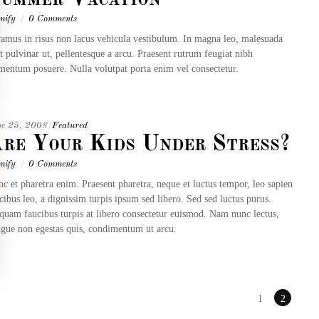
mify
/
0 Comments
amus in risus non lacus vehicula vestibulum. In magna leo, malesuada
t pulvinar ut, pellentesque a arcu. Praesent rutrum feugiat nibh
mentum posuere. Nulla volutpat porta enim vel consectetur.
ne 25, 2008
/
Featured
re Your Kids Under Stress?
mify
/
0 Comments
c et pharetra enim. Praesent pharetra, neque et luctus tempor, leo sapien
cibus leo, a dignissim turpis ipsum sed libero. Sed sed luctus purus.
quam faucibus turpis at libero consectetur euismod. Nam nunc lectus,
gue non egestas quis, condimentum ut arcu.
1
2