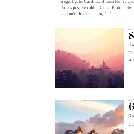
in eget ligula. Curabitur at diam leo, eu co
ultrices posuere cubilia Curae; Proin mole
commodo. In elementum, […]
Ju
S
the
Dui
ant
Ju
G
the
Dui
tem