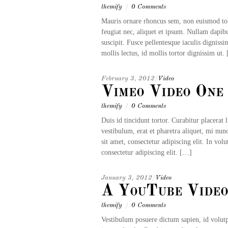
themify
/
0 Comments
Mauris ornare rhoncus sem, non euismod tort
feugiat nec, aliquet et ipsum. Nullam dapibu
suscipit. Fusce pellentesque iaculis dignissi
mollis lectus, id mollis tortor dignissim ut.
February 3, 2012
/
Video
Vimeo Video One
themify
/
0 Comments
Duis id tincidunt tortor. Curabitur placerat 
vestibulum, erat et pharetra aliquet, mi nun
sit amet, consectetur adipiscing elit. In vo
consectetur adipiscing elit. […]
January 3, 2012
/
Video
A YouTube Vide
themify
/
0 Comments
Vestibulum posuere dictum sapien, id volutpa