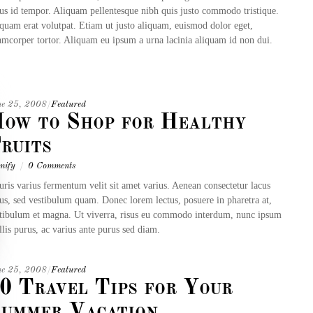
lus id tempor. Aliquam pellentesque nibh quis justo commodo tristique.
quam erat volutpat. Etiam ut justo aliquam, euismod dolor eget,
amcorper tortor. Aliquam eu ipsum a urna lacinia aliquam id non dui.
ne 25, 2008
/
Featured
ow to Shop for Healthy
ruits
mify
/
0 Comments
ris varius fermentum velit sit amet varius. Aenean consectetur lacus
lus, sed vestibulum quam. Donec lorem lectus, posuere in pharetra at,
tibulum et magna. Ut viverra, risus eu commodo interdum, nunc ipsum
lis purus, ac varius ante purus sed diam.
ne 25, 2008
/
Featured
0 Travel Tips for Your
ummer Vacation