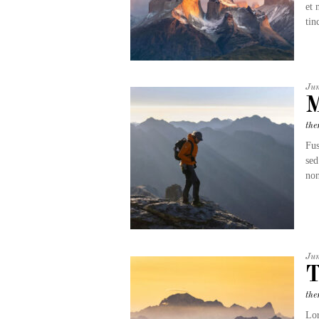
et 
tin
Ju
M
the
Fus
sed
non
Ju
T
the
Lor