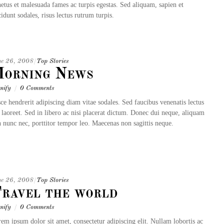
netus et malesuada fames ac turpis egestas. Sed aliquam, sapien et
cidunt sodales, risus lectus rutrum turpis.
ne 26, 2008
/
Top Stories
orning News
mify
/
0 Comments
ce hendrerit adipiscing diam vitae sodales. Sed faucibus venenatis lectus
 laoreet. Sed in libero ac nisi placerat dictum. Donec dui neque, aliquam
 nunc nec, porttitor tempor leo. Maecenas non sagittis neque.
ne 26, 2008
/
Top Stories
ravel the world
mify
/
0 Comments
em ipsum dolor sit amet, consectetur adipiscing elit. Nullam lobortis ac