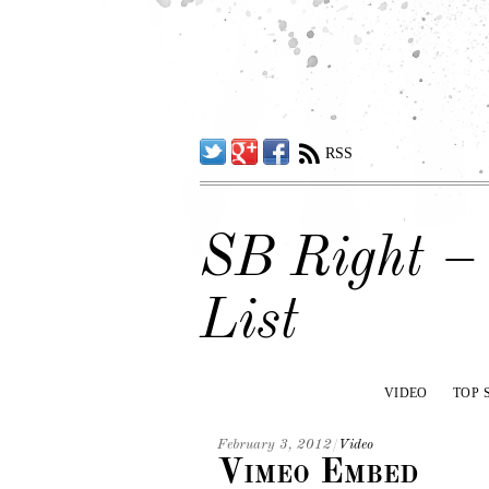
Twitter
Google
Facebook
RSS
SB Right –
List
VIDEO
TOP 
February 3, 2012
/
Video
Vimeo Embed