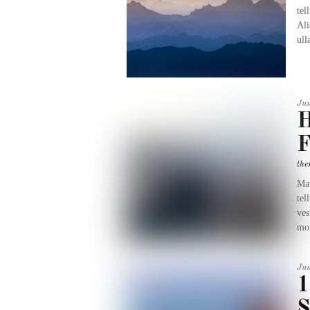
tel
Ali
ull
Ju
H
F
the
Mau
tel
ves
mol
Ju
1
S