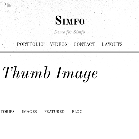
Simfo
Demo for Simfo
PORTFOLIO
VIDEOS
CONTACT
LAYOUTS
 Thumb Image
STORIES
IMAGES
FEATURED
BLOG