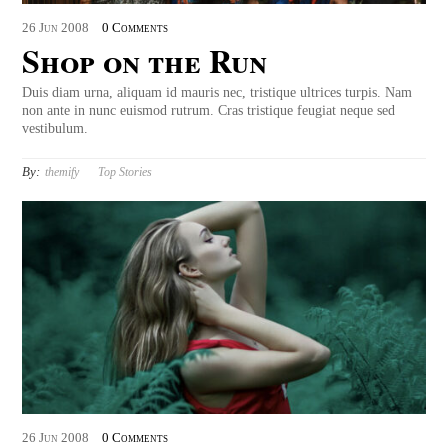
26
Jun
2008
0 Comments
Shop on the Run
Duis diam urna, aliquam id mauris nec, tristique ultrices turpis. Nam
non ante in nunc euismod rutrum. Cras tristique feugiat neque sed
vestibulum.
By:
themify
Top Stories
26
Jun
2008
0 Comments