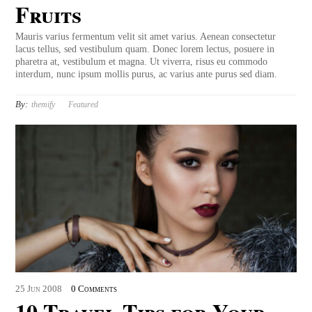
Fruits
Mauris varius fermentum velit sit amet varius. Aenean consectetur
lacus tellus, sed vestibulum quam. Donec lorem lectus, posuere in
pharetra at, vestibulum et magna. Ut viverra, risus eu commodo
interdum, nunc ipsum mollis purus, ac varius ante purus sed diam.
By:
themify
Featured
25
Jun
2008
0 Comments
10 Travel Tips for Your