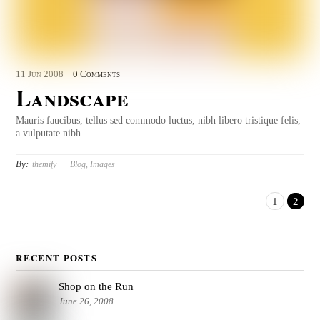
11
Jun
2008
0 Comments
Landscape
Mauris faucibus, tellus sed commodo luctus, nibh libero tristique felis,
a vulputate nibh…
By:
themify
Blog
,
Images
1
2
RECENT POSTS
Shop on the Run
June 26, 2008