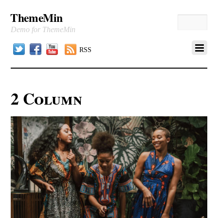
ThemeMin
Demo for ThemeMin
Twitter
Facebook
YouTube
RSS
2 Column