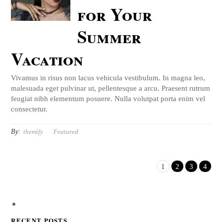
for Your
Summer
Vacation
Vivamus in risus non lacus vehicula vestibulum. In magna leo,
malesuada eget pulvinar ut, pellentesque a arcu. Praesent rutrum
feugiat nibh elementum posuere. Nulla volutpat porta enim vel
consectetur.
By:
themify
Featured
1
2
3
4
RECENT POSTS