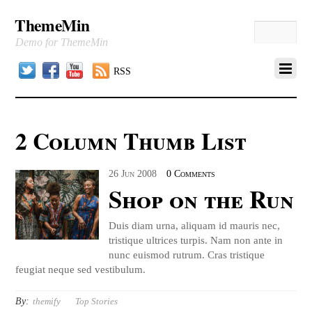
ThemeMin
Demo for ThemeMin
Twitter
Facebook
YouTube
RSS
2 Column Thumb List
26
Jun
2008
0 Comments
Shop on the Run
Duis diam urna, aliquam id mauris nec,
tristique ultrices turpis. Nam non ante in
nunc euismod rutrum. Cras tristique
feugiat neque sed vestibulum.
By:
themify
Top Stories