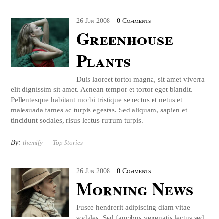
26
Jun
2008
0 Comments
Greenhouse
Plants
Duis laoreet tortor magna, sit amet viverra
elit dignissim sit amet. Aenean tempor et tortor eget blandit.
Pellentesque habitant morbi tristique senectus et netus et
malesuada fames ac turpis egestas. Sed aliquam, sapien et
tincidunt sodales, risus lectus rutrum turpis.
By:
themify
Top Stories
26
Jun
2008
0 Comments
Morning News
Fusce hendrerit adipiscing diam vitae
sodales. Sed faucibus venenatis lectus sed