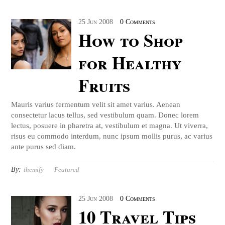
25
Jun
2008
0 Comments
How to Shop
for Healthy
Fruits
Mauris varius fermentum velit sit amet varius. Aenean
consectetur lacus tellus, sed vestibulum quam. Donec lorem
lectus, posuere in pharetra at, vestibulum et magna. Ut viverra,
risus eu commodo interdum, nunc ipsum mollis purus, ac varius
ante purus sed diam.
By:
themify
Featured
25
Jun
2008
0 Comments
10 Travel Tips