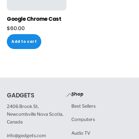
Google Chrome Cast
$
60.00
Add to cart
Back
Shop
GADGETS
To
Best Sellers
2406 Brook St,
Top
Newcombville Nova Scotia,
Computers
Canada
Audio TV
info@gedgets.com