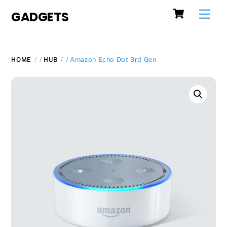
Cart
Skip
Men
GADGETS
to
content
HOME
/
HUB
/ Amazon Echo Dot 3rd Gen