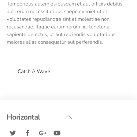
Temporibus autem quibusdam et aut officiis debitis
aut rerum necessitatibus saepe eveniet ut et
voluptates repudiandae sint et molestiae non
recusandae. Itaque earum rerum hic tenetur a
sapiente delectus, ut aut reiciendis voluptatibus
maiores alias consequatur aut perferendis.
Catch A Wave
Back
Horizontal
To
Twitter
Facebook
Google+
YouTube
Top