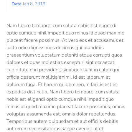
Date
Jan 8, 2019
Nam libero tempore, cum soluta nobis est eligendi
optio cumque nihil impedit quo minus id quod maxime
placeat facere possimus. At vero eos et accusamus et
iusto odio dignissimos ducimus qui blanditiis
praesentium voluptatum deleniti atque corrupti quos
dolores et quas molestias excepturi sint occaecati
cupiditate non provident, similique sunt in culpa qui
officia deserunt mollitia animi, id est laborum et
dolorum fuga. Et harum quidem rerum facilis est et
expedita distinctio. Nam libero tempore, cum soluta
nobis est eligendi optio cumque nihil impedit quo
minus id quod maxime placeat facere possimus, omnis
voluptas assumenda est, omnis dolor repellendus.
Temporibus autem quibusdam et aut officiis debitis
aut rerum necessitatibus saepe eveniet ut et