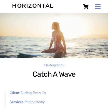
Skip
Cart
HORIZONTAL
Men
to
content
Photography
Catch A Wave
Client
Surfing Boys Co
Services
Photography