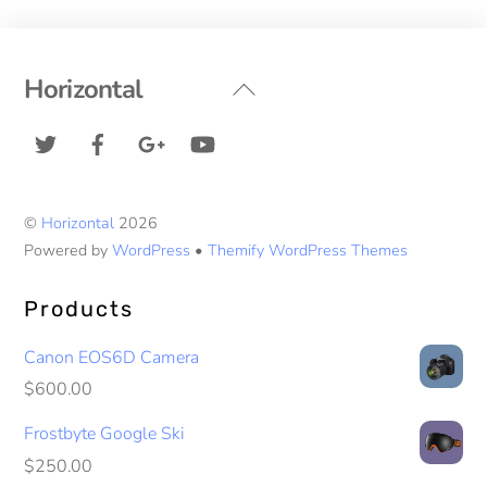
Back
Horizontal
To
Twitter
Facebook
Google+
YouTube
Top
©
Horizontal
2026
Powered by
WordPress
•
Themify WordPress Themes
Products
Canon EOS6D Camera
$
600.00
Frostbyte Google Ski
$
250.00