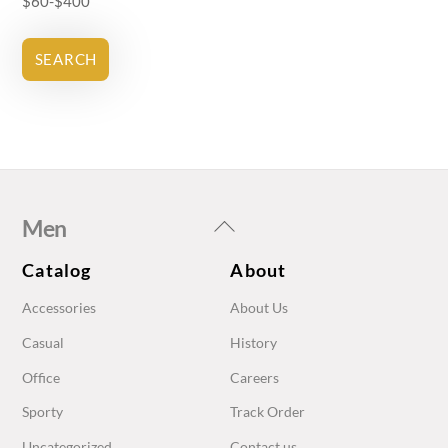
$
60
-
$
400
SEARCH
Back
Men
To
Catalog
About
Top
Accessories
About Us
Casual
History
Office
Careers
Sporty
Track Order
Uncategorized
Contact us