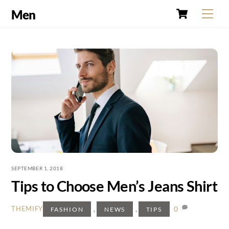
Cart
Skip
Men
Men
to
content
SEPTEMBER 1, 2018
Tips to Choose Men’s Jeans Shirt
,
,
0
THEMIFY
FASHION
NEWS
TIPS