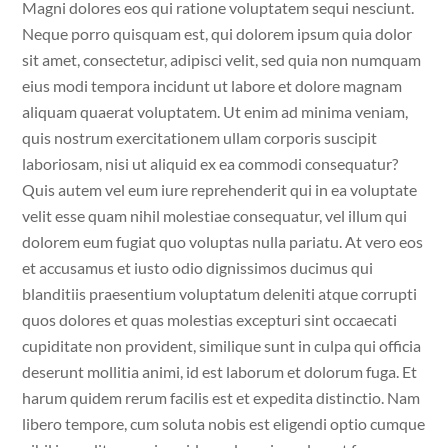
Magni dolores eos qui ratione voluptatem sequi nesciunt.
Neque porro quisquam est, qui dolorem ipsum quia dolor
sit amet, consectetur, adipisci velit, sed quia non numquam
eius modi tempora incidunt ut labore et dolore magnam
aliquam quaerat voluptatem. Ut enim ad minima veniam,
quis nostrum exercitationem ullam corporis suscipit
laboriosam, nisi ut aliquid ex ea commodi consequatur?
Quis autem vel eum iure reprehenderit qui in ea voluptate
velit esse quam nihil molestiae consequatur, vel illum qui
dolorem eum fugiat quo voluptas nulla pariatu. At vero eos
et accusamus et iusto odio dignissimos ducimus qui
blanditiis praesentium voluptatum deleniti atque corrupti
quos dolores et quas molestias excepturi sint occaecati
cupiditate non provident, similique sunt in culpa qui officia
deserunt mollitia animi, id est laborum et dolorum fuga. Et
harum quidem rerum facilis est et expedita distinctio. Nam
libero tempore, cum soluta nobis est eligendi optio cumque