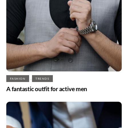
,
FASHION
TRENDS
A fantastic outfit for active men