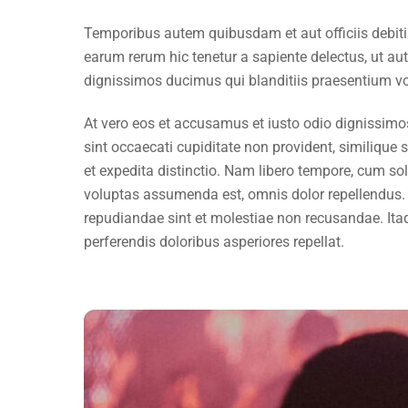
Temporibus autem quibusdam et aut officiis debiti
earum rerum hic tenetur a sapiente delectus, ut au
dignissimos ducimus qui blanditiis praesentium vol
At vero eos et accusamus et iusto odio dignissimo
sint occaecati cupiditate non provident, similique 
et expedita distinctio. Nam libero tempore, cum s
voluptas assumenda est, omnis dolor repellendus. 
repudiandae sint et molestiae non recusandae. Itaq
perferendis doloribus asperiores repellat.