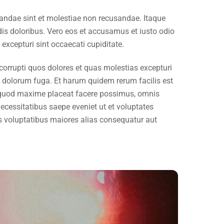
iandae sint et molestiae non recusandae. Itaque
dis doloribus. Vero eos et accusamus et iusto odio
excepturi sint occaecati cupiditate.
corrupti quos dolores et quas molestias excepturi
 et dolorum fuga. Et harum quidem rerum facilis est
id quod maxime placeat facere possimus, omnis
cessitatibus saepe eveniet ut et voluptates
is voluptatibus maiores alias consequatur aut