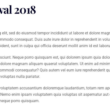
val 2018
g elit, sed do eiusmod tempor incididunt ut labore et dolore ma
ommodo consequat. Duis aute irure dolor in reprehenderit in volup
ident, sunt in culpa qui officia deserunt mollit anim id est labor
ciunt. Neque porro quisquam est, qui dolorem ipsum quia dolor si
 dolore magnam aliquam quaerat voluptatem. Ut enim ad minim
a commodi consequatur? Quis autem vel eum iure reprehenderit qui
voluptas nulla pariatur.
t voluptatem accusantium doloremque laudantium, totam rem aperi
o. Nemo enim ipsam voluptatem quia voluptas sit aspernatur aut 
t neque porro quisquam.