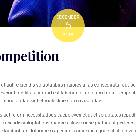
DECEMBER
5
2018
ompetition
ut aut reiciendis voluptatibus maiores alias consequatur aut per
deserunt mollitia animi, id est laborum et dolorum fuga. Tempori
es repudiandae sint et molestiae non recusandae.
s aut rerum necessitatibus saepe eveniet ut et voluptates repud
 reiciendis voluptatibus maiores alias consequatur aut perferend
laudantium, totam rem aperiam, eaque ipsa quae ab illo inventor