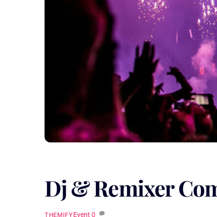
Dj & Remixer Com
Event
0
THEMIFY