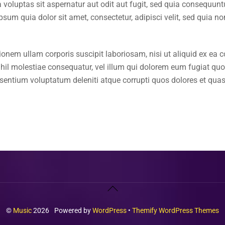
oluptas sit aspernatur aut odit aut fugit, sed quia consequunt
psum quia dolor sit amet, consectetur, adipisci velit, sed quia
ionem ullam corporis suscipit laboriosam, nisi ut aliquid ex e
nihil molestiae consequatur, vel illum qui dolorem eum fugiat qu
sentium voluptatum deleniti atque corrupti quos dolores et quas 
Back
To
©
Music
2026
Powered by
WordPress
•
Themify WordPress Themes
Top