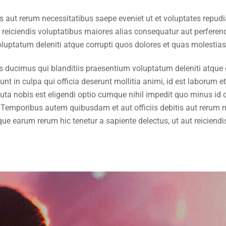
s aut rerum necessitatibus saepe eveniet ut et voluptates repud
t reiciendis voluptatibus maiores alias consequatur aut perferen
uptatum deleniti atque corrupti quos dolores et quas molestias 
s ducimus qui blanditiis praesentium voluptatum deleniti atque 
sunt in culpa qui officia deserunt mollitia animi, id est laborum
oluta nobis est eligendi optio cumque nihil impedit quo minus 
Temporibus autem quibusdam et aut officiis debitis aut rerum ne
ue earum rerum hic tenetur a sapiente delectus, ut aut reiciend