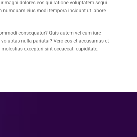
ur magni dolores eos qui ratione voluptatem sequi
 non numquam eius modi tempora incidunt ut labore
a commodi consequatur? Quis autem vel eum iure
o voluptas nulla pariatur? Vero eos et accusamus et
molestias excepturi sint occaecati cupiditate.