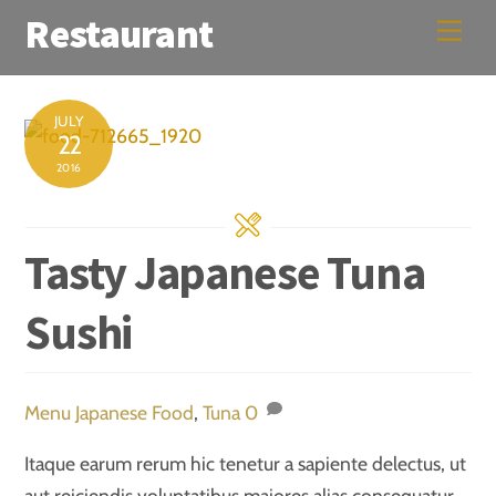
Skip
Restaurant
Men
to
content
JULY
22
2016
Tasty Japanese Tuna
Sushi
Menu
Japanese Food
,
Tuna
0
Itaque earum rerum hic tenetur a sapiente delectus, ut
aut reiciendis voluptatibus maiores alias consequatur