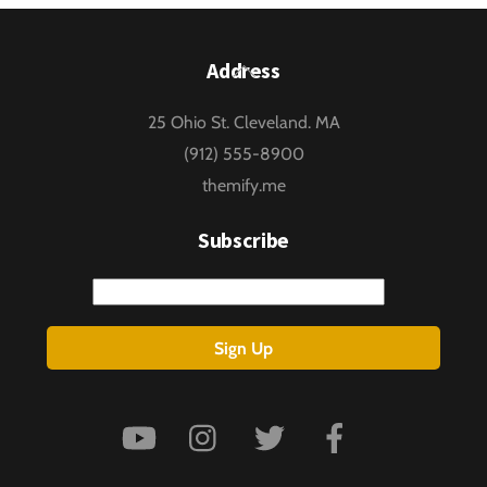
Back
Address
To
25 Ohio St. Cleveland. MA
Top
(912) 555-8900
themify.me
Subscribe
Email
Sign Up
YouTube
Instagram
Twitter
Facebook