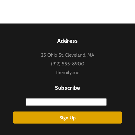
Back
Address
To
25 Ohio St. Cleveland. MA
Top
(912) 555-8900
themify.me
Subscribe
Email
Sign Up