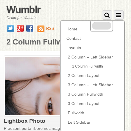
Wumblr
Demo for Wumblr
Twitter
Google+
Facebook
RSS
Home
Contact
2 Column Fullwidth
Layouts
0
2 Column – Left Sidebar
2 Column Fullwidth
2 Column Layout
3 Column – Left Sidebar
3 Column Fullwidth
3 Column Layout
Fullwidth
Lightbox Photo
Left Sidebar
Praesent porta libero nec magna vulputate porta.