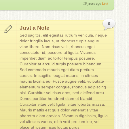
16 years ago
Link
0
Just a Note
Sed sagittis, elit egestas rutrum vehicula, neque
dolor fringilla lacus, ut rhoncus turpis augue
vitae libero. Nam risus velit, rhoncus eget
consectetur id, posuere at ligula. Vivamus
imperdiet diam ac tortor tempus posuere.
Curabitur at arcu id turpis posuere bibendum.
Sed commodo mauris eget diam pretium
cursus. In sagittis feugiat mauris, in ultrices
mauris lacinia eu. Fusce augue velit, vulputate
elementum semper congue, rhoncus adipiscing
nisl. Curabitur vel risus eros, sed eleifend arcu.
Donec porttitor hendrerit diam et blandit.
Curabitur vitae velit ligula, vitae lobortis massa.
Mauris mattis est quis dolor venenatis vitae
pharetra diam gravida. Vivamus dignissim, ligula
vel ultricies varius, nibh velit pretium leo, vel
placerat ipsum risus luctus purus.