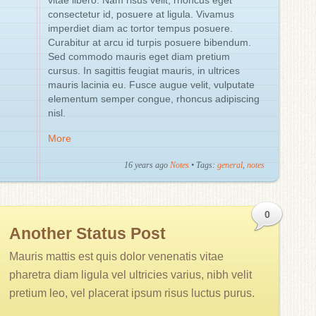
vitae libero. Nam risus velit, rhoncus eget
consectetur id, posuere at ligula. Vivamus
imperdiet diam ac tortor tempus posuere.
Curabitur at arcu id turpis posuere bibendum.
Sed commodo mauris eget diam pretium
cursus. In sagittis feugiat mauris, in ultrices
mauris lacinia eu. Fusce augue velit, vulputate
elementum semper congue, rhoncus adipiscing
nisl.
More
16 years ago
Notes
• Tags:
general
,
notes
0
Another Status Post
Mauris mattis est quis dolor venenatis vitae
pharetra diam ligula vel ultricies varius, nibh velit
pretium leo, vel placerat ipsum risus luctus purus.