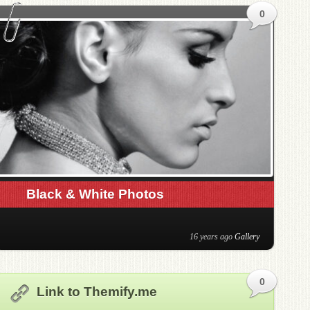
0
Black & White Photos
16 years ago
Gallery
0
Link to Themify.me