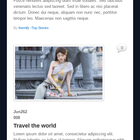
Fusce hendrerit adipiscing diam vitae sodales. Sed faucibus
venenatis lectus sed laoreet. Sed in libero ac nisi placerat
dictum. Donec dui neque, aliquam non nunc nec, porttitor
tempor leo. Maecenas non sagittis neque.
By
themify
•
Top Stories
0
Jun
26
2
008
Travel the world
Lorem ipsum dolor sit amet, consectetur adipiscing elit.
Nullam lobortis ac tellus id tempor. Aliquam pellentesque nibh