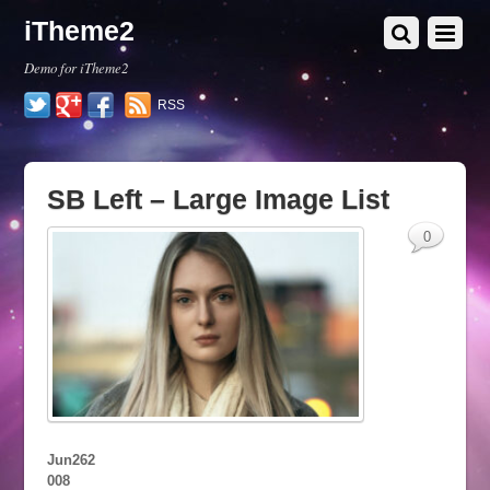
iTheme2
Demo for iTheme2
Twitter
Google+
Facebook
RSS
SB Left – Large Image List
0
Jun
26
2
008