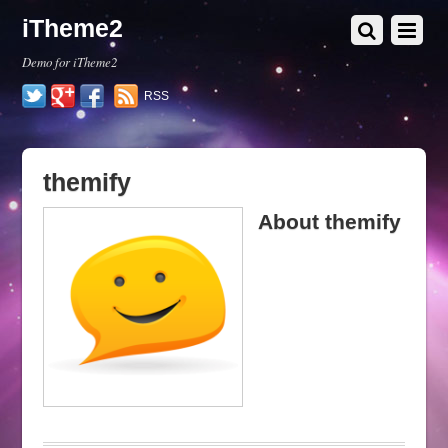
iTheme2
Demo for iTheme2
Twitter
Google+
Facebook
RSS
themify
About
themify