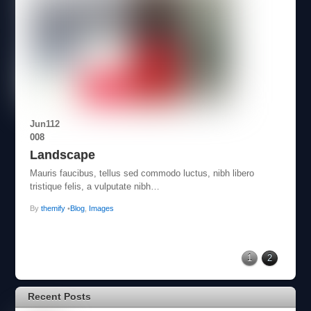
Jun
11
2
008
Landscape
Mauris faucibus, tellus sed commodo luctus, nibh libero
tristique felis, a vulputate nibh…
By
themify
•
Blog
,
Images
1
2
Recent Posts