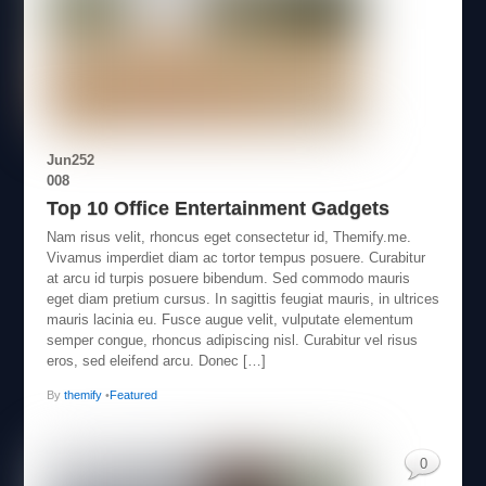
Jun
25
2
008
Top 10 Office Entertainment Gadgets
Nam risus velit, rhoncus eget consectetur id, Themify.me.
Vivamus imperdiet diam ac tortor tempus posuere. Curabitur
at arcu id turpis posuere bibendum. Sed commodo mauris
eget diam pretium cursus. In sagittis feugiat mauris, in ultrices
mauris lacinia eu. Fusce augue velit, vulputate elementum
semper congue, rhoncus adipiscing nisl. Curabitur vel risus
eros, sed eleifend arcu. Donec […]
By
themify
•
Featured
0