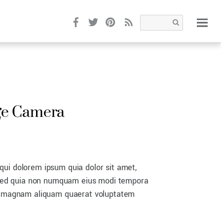
Facebook
Twitter
Pinterest
RSS
ge Camera
qui dolorem ipsum quia dolor sit amet,
t, sed quia non numquam eius modi tempora
re magnam aliquam quaerat voluptatem