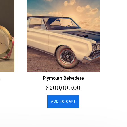
h
Plymouth Belvedere
$
200,000.00
ADD TO CART