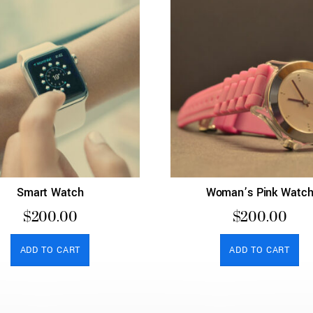
Smart Watch
Woman’s Pink Watc
$
200.00
$
200.00
ADD TO CART
ADD TO CART