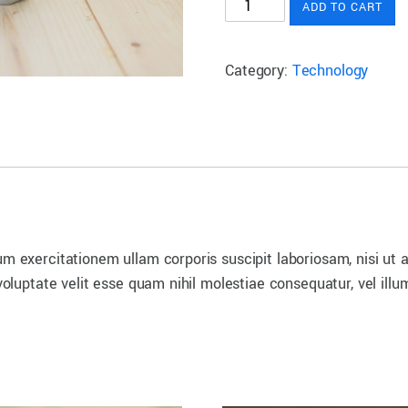
Another
ADD TO CART
Vintage
Camera
Category:
Technology
quantity
m exercitationem ullam corporis suscipit laboriosam, nisi ut
voluptate velit esse quam nihil molestiae consequatur, vel ill