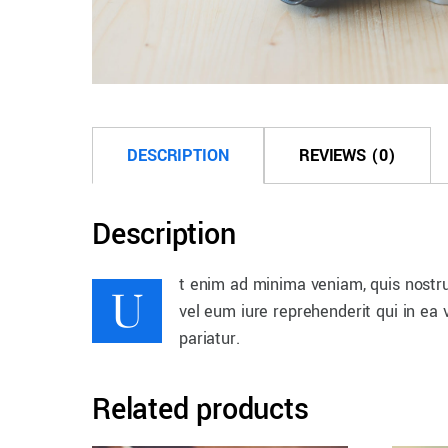
DESCRIPTION
REVIEWS (0)
Description
U
t enim ad minima veniam, quis nostru
vel eum iure reprehenderit qui in ea 
pariatur.
Related products