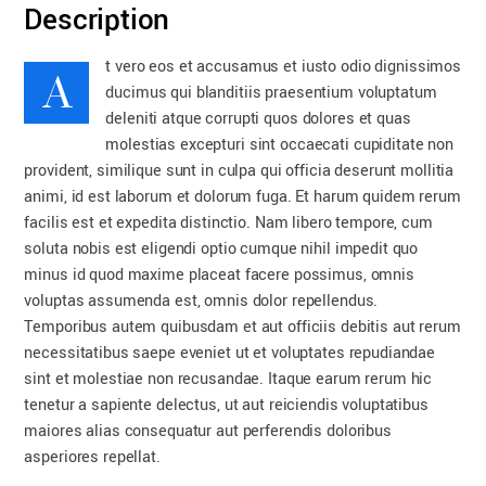
Description
A
t vero eos et accusamus et iusto odio dignissimos
ducimus qui blanditiis praesentium voluptatum
deleniti atque corrupti quos dolores et quas
molestias excepturi sint occaecati cupiditate non
provident, similique sunt in culpa qui officia deserunt mollitia
animi, id est laborum et dolorum fuga. Et harum quidem rerum
facilis est et expedita distinctio. Nam libero tempore, cum
soluta nobis est eligendi optio cumque nihil impedit quo
minus id quod maxime placeat facere possimus, omnis
voluptas assumenda est, omnis dolor repellendus.
Temporibus autem quibusdam et aut officiis debitis aut rerum
necessitatibus saepe eveniet ut et voluptates repudiandae
sint et molestiae non recusandae. Itaque earum rerum hic
tenetur a sapiente delectus, ut aut reiciendis voluptatibus
maiores alias consequatur aut perferendis doloribus
asperiores repellat.