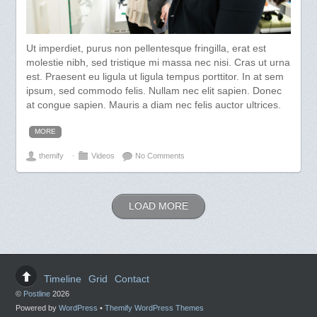
Ut imperdiet, purus non pellentesque fringilla, erat est
molestie nibh, sed tristique mi massa nec nisi. Cras ut urna
est. Praesent eu ligula ut ligula tempus porttitor. In at sem
ipsum, sed commodo felis. Nullam nec elit sapien. Donec
at congue sapien. Mauris a diam nec felis auctor ultrices.
MORE
themify
⋅
Videos
No Comments
LOAD MORE
Timeline
Grid
Contact
©
Postline
2026
Powered by
WordPress
•
Themify WordPress Themes