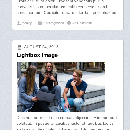
Proin et rutrum dolor. Praesent venenatis purus
convallis ipsum porttitor convallis consectetur orci
condimentum. Curabitur ornare interdum pellentesque.
themify
⋅
Uncategorized
No Comments
AUGUST 24, 2012
Lightbox Image
Duis auctor orci et odio cursus adipiscing. Aliquam erat
volutpat. In posuere faucibus justo, et faucibus lectus
sodales ut. Vestibulum bibendum, dolor sed auctor